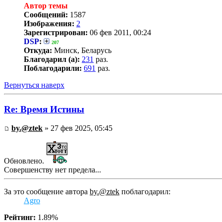
Автор темы
Сообщений:
1587
Изображения:
2
Зарегистрирован:
06 фев 2011, 00:24
DSP
:
207
Откуда:
Минск, Беларусь
Благодарил (а):
231
раз.
Поблагодарили:
691
раз.
Вернуться наверх
Re: Время Истины
by.@ztek
» 27 фев 2025, 05:45
Обновлено.
Совершенству нет предела...
За это сообщение автора
by.@ztek
поблагодарил:
Agro
Рейтинг:
1.89%