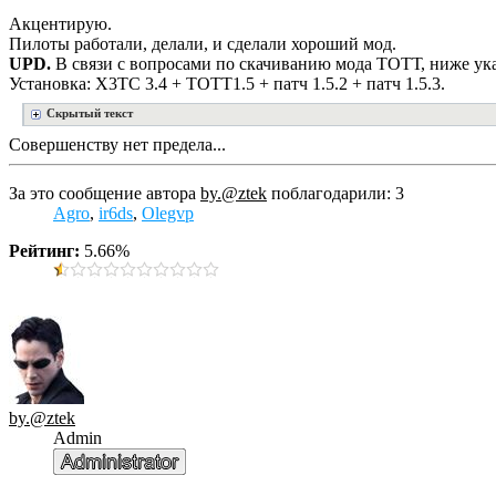
Акцентирую.
Пилоты работали, делали, и сделали хороший мод.
UPD.
В связи с вопросами по скачиванию мода ТОТТ, ниже ук
Установка: Х3ТС 3.4 + ТОТТ1.5 + патч 1.5.2 + патч 1.5.3.
Скрытый текст
Совершенству нет предела...
За это сообщение автора
by.@ztek
поблагодарили: 3
Agro
,
ir6ds
,
Olegvp
Рейтинг:
5.66%
by.@ztek
Admin