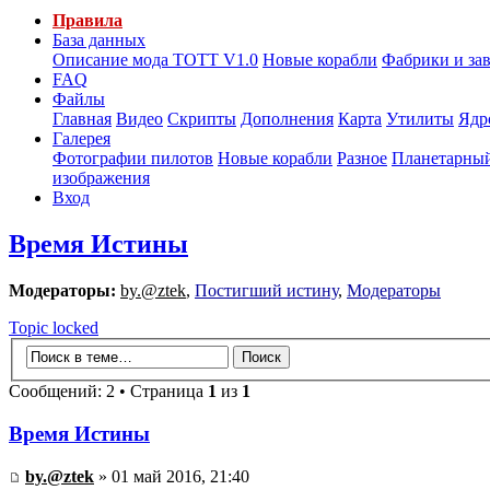
Правила
База данных
Описание мода ТОТТ V1.0
Новые корабли
Фабрики и за
FAQ
Файлы
Главная
Видео
Скрипты
Дополнения
Карта
Утилиты
Ядр
Галерея
Фотографии пилотов
Новые корабли
Разное
Планетарный
изображения
Вход
Время Истины
Модераторы:
by.@ztek
,
Постигший истину
,
Модераторы
Topic locked
Сообщений: 2 • Страница
1
из
1
Время Истины
by.@ztek
» 01 май 2016, 21:40