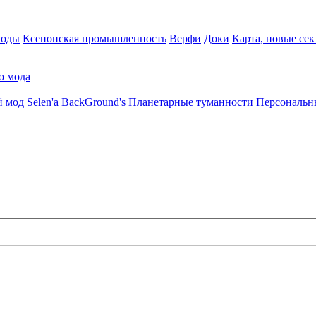
воды
Ксенонская промышленность
Верфи
Доки
Карта, новые сек
о мода
 мод Selen'a
BackGround's
Планетарные туманности
Персональн