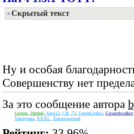
Скрытый текст
Ну и особая благодарнос
Совершенству нет предела.
За это сообщение автора
b
1polon
,
2deda6
,
Alex12
,
СВ_75
,
GreenGekko
,
Groundwalker
Valerymas
,
XXXL
,
Тринадцатый
Рейтинг:
33.96%