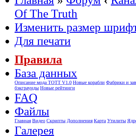
Of The Truth
Изменить размер шриф
Для печати
Правила
База данных
Описание мода ТОТТ V1.0
Новые корабли
Фабрики и за
бэкграунды
Новые рейтинги
FAQ
Файлы
Главная
Видео
Скрипты
Дополнения
Карта
Утилиты
Ядр
Галерея