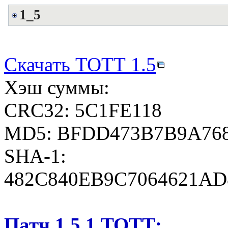
1_5
Скачать ТОТТ 1.5
Хэш суммы:
CRC32: 5C1FE118
MD5: BFDD473B7B9A768
SHA-1:
482C840EB9C7064621AD
Патч 1.5.1 ТОТТ: