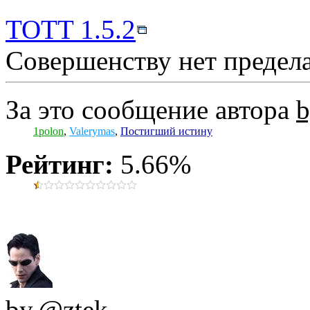
TOTT 1.5.2
Совершенству нет предела.
За это сообщение автора
b
1polon
,
Valerymas
,
Постигший истину
Рейтинг:
5.66%
by.@ztek