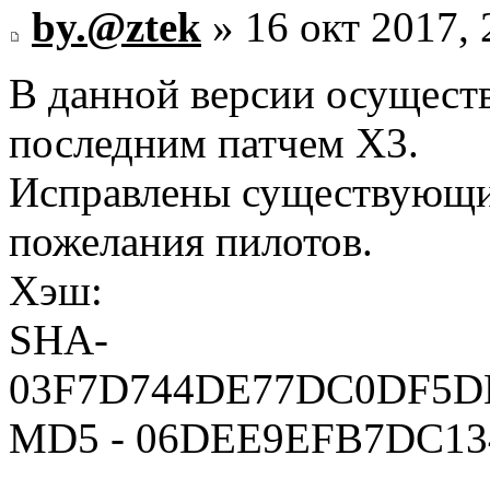
by.@ztek
» 16 окт 2017, 
В данной версии осуществ
последним патчем Х3.
Исправлены существующи
пожелания пилотов.
Хэш:
SHA-
03F7D744DE77DC0DF5D
MD5 - 06DEE9EFB7DC1