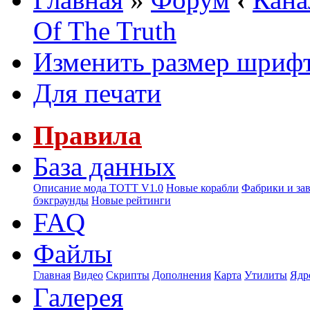
Of The Truth
Изменить размер шриф
Для печати
Правила
База данных
Описание мода ТОТТ V1.0
Новые корабли
Фабрики и за
бэкграунды
Новые рейтинги
FAQ
Файлы
Главная
Видео
Скрипты
Дополнения
Карта
Утилиты
Ядр
Галерея