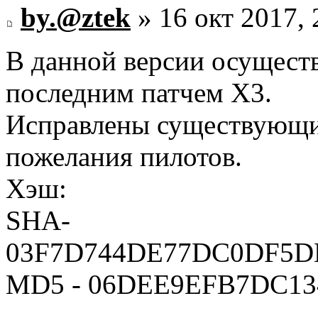
by.@ztek
» 16 окт 2017, 
В данной версии осуществ
последним патчем Х3.
Исправлены существующи
пожелания пилотов.
Хэш:
SHA-
03F7D744DE77DC0DF5D
MD5 - 06DEE9EFB7DC1