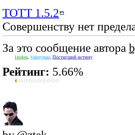
TOTT 1.5.2
Совершенству нет предела.
За это сообщение автора
b
1polon
,
Valerymas
,
Постигший истину
Рейтинг:
5.66%
by.@ztek