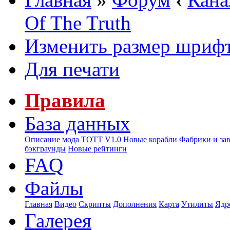
Of The Truth
Изменить размер шриф
Для печати
Правила
База данных
Описание мода ТОТТ V1.0
Новые корабли
Фабрики и за
бэкграунды
Новые рейтинги
FAQ
Файлы
Главная
Видео
Скрипты
Дополнения
Карта
Утилиты
Ядр
Галерея