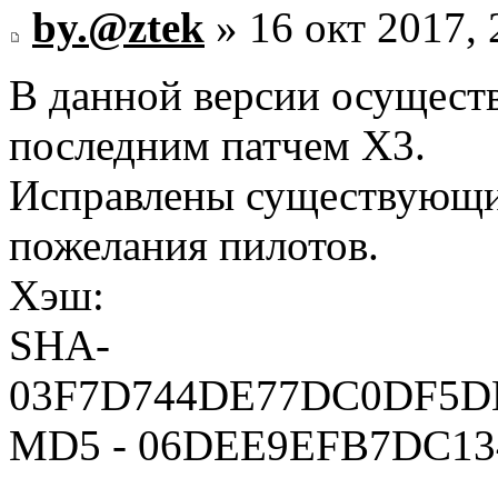
by.@ztek
» 16 окт 2017, 
В данной версии осуществ
последним патчем Х3.
Исправлены существующи
пожелания пилотов.
Хэш:
SHA-
03F7D744DE77DC0DF5D
MD5 - 06DEE9EFB7DC1