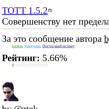
TOTT 1.5.2
Совершенству нет предела.
За это сообщение автора
b
1polon
,
Valerymas
,
Постигший истину
Рейтинг:
5.66%
by.@ztek