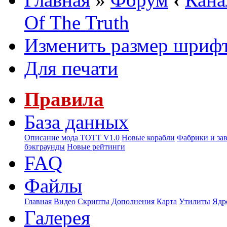
Of The Truth
Изменить размер шриф
Для печати
Правила
База данных
Описание мода ТОТТ V1.0
Новые корабли
Фабрики и за
бэкграунды
Новые рейтинги
FAQ
Файлы
Главная
Видео
Скрипты
Дополнения
Карта
Утилиты
Ядр
Галерея