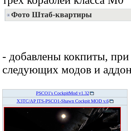
Фото Штаб-квартиры
- добавлены кокпиты, при
следующих модов и аддон
PSCO1's CockpitMod v1.32
X3TC/AP ITS-PSCO1-Shawn Cockpit MOD v.6