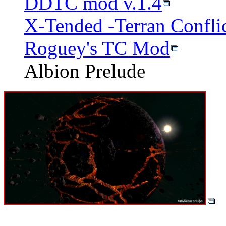
DDTC mod v.1.4
X-Tended -Terran Conflic
Roguey's TC Mod
Albion Prelude