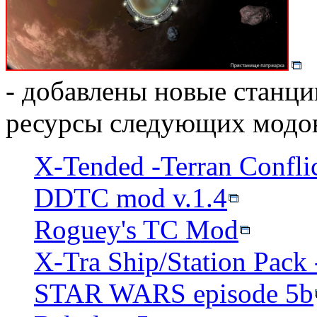
- добавлены новые станци
ресурсы следующих модов
X-Tended -Terran Conflic
DDTC mod v.1.4
Roguey's TC Mod
X-Tra Ship/Station Pack 
STAR WARS episode 5b