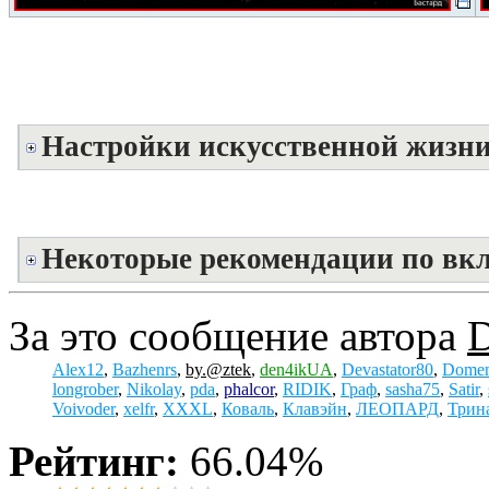
Настройки искусственной жизн
Некоторые рекомендации по вк
За это сообщение автора
Alex12
,
Bazhenrs
,
by.@ztek
,
den4ikUA
,
Devastator80
,
Domen
longrober
,
Nikolay
,
pda
,
phalcor
,
RIDIK
,
Граф
,
sasha75
,
Satir
,
Voivoder
,
xelfr
,
XXXL
,
Коваль
,
Клавэйн
,
ЛЕОПАРД
,
Трин
Рейтинг:
66.04%