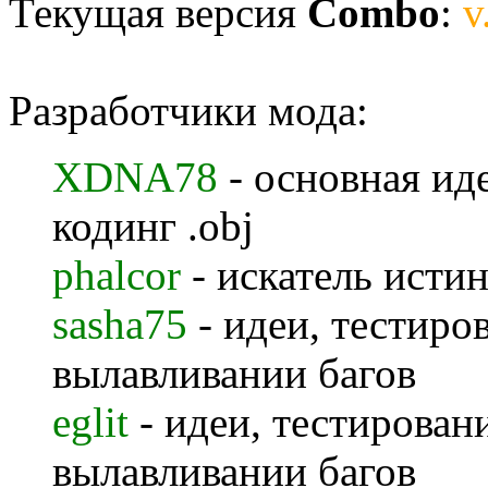
Текущая версия
Combo
:
v
Разработчики мода:
XDNA78
- основная иде
кодинг .obj
phalcor
- искатель истин
sasha75
- идеи, тестиро
вылавливании багов
eglit
- идеи, тестирован
вылавливании багов