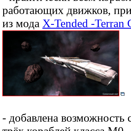
работающих движков, при
из мода
X-Tended -Terran C
- добавлена возможность 
трёх кораблей класса М0