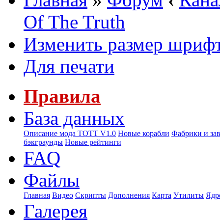
Of The Truth
Изменить размер шриф
Для печати
Правила
База данных
Описание мода ТОТТ V1.0
Новые корабли
Фабрики и за
бэкграунды
Новые рейтинги
FAQ
Файлы
Главная
Видео
Скрипты
Дополнения
Карта
Утилиты
Ядр
Галерея