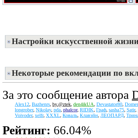
Настройки искусственной жизн
Некоторые рекомендации по вк
За это сообщение автора
Alex12
,
Bazhenrs
,
by.@ztek
,
den4ikUA
,
Devastator80
,
Domen
longrober
,
Nikolay
,
pda
,
phalcor
,
RIDIK
,
Граф
,
sasha75
,
Satir
,
Voivoder
,
xelfr
,
XXXL
,
Коваль
,
Клавэйн
,
ЛЕОПАРД
,
Трин
Рейтинг:
66.04%