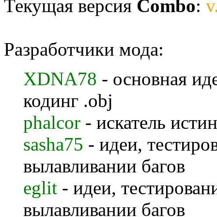
Текущая версия
Combo
:
v
Разработчики мода:
XDNA78
- основная иде
кодинг .obj
phalcor
- искатель истин
sasha75
- идеи, тестиро
вылавливании багов
eglit
- идеи, тестирован
вылавливании багов