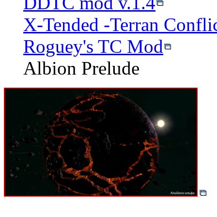
DDTC mod v.1.4
X-Tended -Terran Conflic
Roguey's TC Mod
Albion Prelude