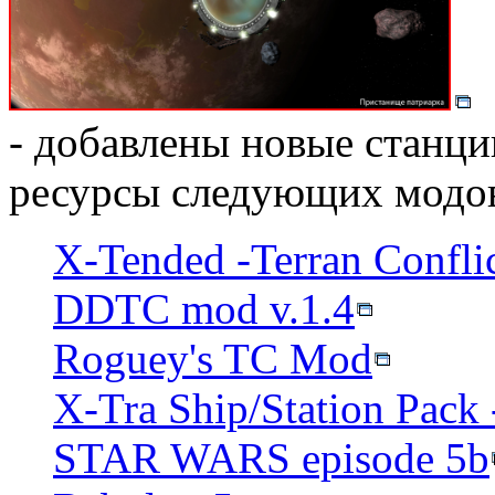
- добавлены новые станци
ресурсы следующих модов
X-Tended -Terran Conflic
DDTC mod v.1.4
Roguey's TC Mod
X-Tra Ship/Station Pack 
STAR WARS episode 5b