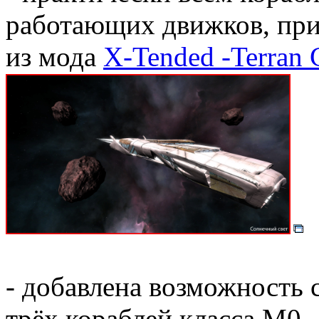
работающих движков, при
из мода
X-Tended -Terran C
- добавлена возможность 
трёх кораблей класса М0