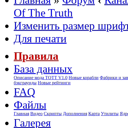
Of The Truth
Изменить размер шриф
Для печати
Правила
База данных
Описание мода ТОТТ V1.0
Новые корабли
Фабрики и за
бэкграунды
Новые рейтинги
FAQ
Файлы
Главная
Видео
Скрипты
Дополнения
Карта
Утилиты
Ядр
Галерея