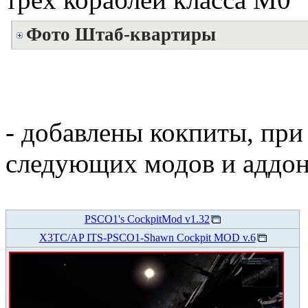
Фото Штаб-квартиры
- добавлены кокпиты, при
следующих модов и аддон
PSCO1's CockpitMod v1.32
X3TC/AP ITS-PSCO1-Shawn Cockpit MOD v.6