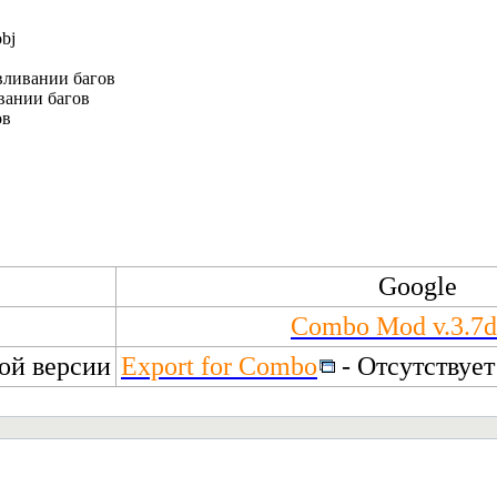
bj
вливании багов
вании багов
ов
Google
Combo Mod v.3.7d
ной версии
Export for Combo
- Отсутствует