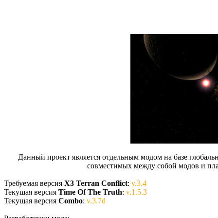
Данный проект является отдельным модом на базе глобальн
совместимых между собой модов и пла
Требуемая версия
X3 Terran Conflict
:
v.3.4
Текущая версия
Time Of The Truth
:
v.1.5.3
Текущая версия
Combo
:
v.3.7d