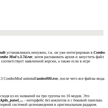
ruth
устанавливать ненужно, т.к. он уже интегрирован в
Combo
.
ombo Mod v.3.7d.rar
, затем распаковать архив и запустить файл
соответствует заявленной версии, а также если в игре
X3 ComboMod uninstall\
unins000.exe
, после чего все файлы мода
ходя из их названий на три группы по 16 модов. Это
kpits_panel_...
- интерфейс без кокпитов и с боковой панелью.
 первой системой целенаведения и оригинальным радаром.