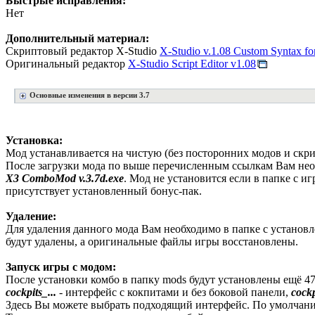
Быстрые исправления:
Нет
Дополнительный материал:
Скриптовый редактор X-Studio
X-Studio v.1.08 Custom Syntax fo
Оригинальный редактор
X-Studio Script Editor v1.08
Основные изменения в версии 3.7
Установка:
Мод устанавливается на чистую (без посторонних модов и скр
После загрузки мода по выше перечисленным ссылкам Вам не
X3 ComboMod v.3.7d.exe
. Мод не установится если в папке с и
присутствует установленный бонус-пак.
Удаление:
Для удаления данного мода Вам необходимо в папке с установлен
будут удалены, а оригинальные файлы игры восстановлены.
Запуск игры с модом:
После установки комбо в папку mods будут установлены ещё 47
cockpits_...
- интерфейс с кокпитами и без боковой панели,
cockp
Здесь Вы можете выбрать подходящий интерфейс. По умолчанию