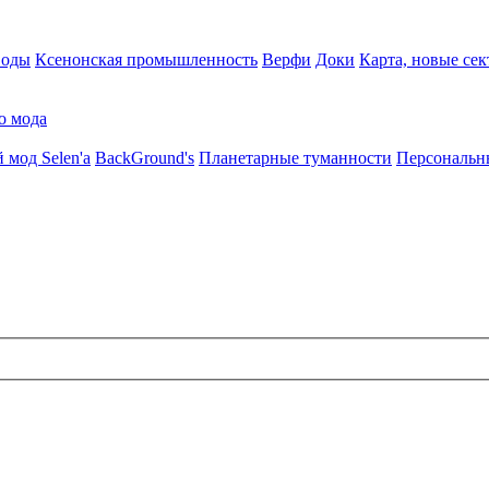
воды
Ксенонская промышленность
Верфи
Доки
Карта, новые сек
о мода
 мод Selen'a
BackGround's
Планетарные туманности
Персональн