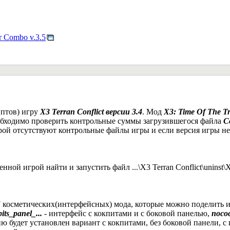
r Combo v.3.5
иптов) игру
X3 Terran Conflict версии 3.4
. Мод
X3: Time Of The T
обходимо проверить контрольные суммы загрузившегося файла
C
грой отсутствуют контрольные файлы игры и если версия игры не 
ной игрой найти и запустить файл ...\X3 Terran Conflict\uninst\
 косметических(интерфейсных) мода, которые можно поделить ис
its_panel_...
- интерфейс с кокпитами и с боковой панелью,
nococ
 будет установлен вариант с кокпитами, без боковой панели, с