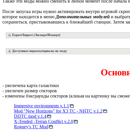
Также эти моды можно сменить в любой момент после начала 
После запуска игры нужно активировать внутри игровой скрип
которое находится в меню
Дополнительных модулей
и выбрат
сохраниться, пристыковавшись к ближайшей станции. Затем за
Export/Import (Экспорт/Импорт)
Доступные видеоматериалы по моду
Основн
- увеличена карта галактики
- увеличен размер секторов
- изменены бэкграунды секторов (кликая на картинку вы сможе
Immersive environments v.1.1
Mod "New Horizons" for X3 TC - NHTC v.1.2
DDTC mod v.1.4
X-Tended -Terran Conflict v.2.0
Roguey's TC Mod