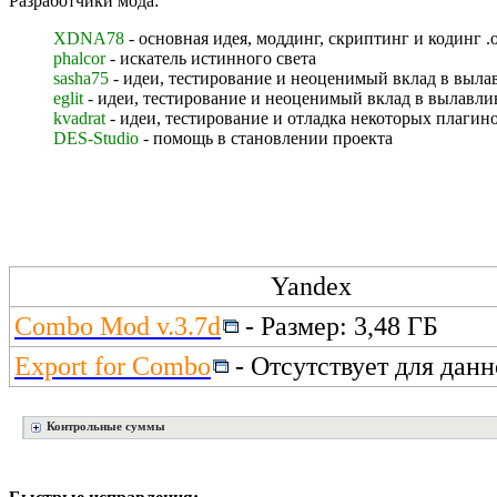
Разработчики мода:
XDNA78
- основная идея, моддинг, скриптинг и кодинг .o
phalcor
- искатель истинного света
sasha75
- идеи, тестирование и неоценимый вклад в выла
eglit
- идеи, тестирование и неоценимый вклад в вылавли
kvadrat
- идеи, тестирование и отладка некоторых плагин
DES-Studio
- помощь в становлении проекта
Yandex
Combo Mod v.3.7d
- Размер: 3,48 ГБ
Export for Combo
- Отсутствует для дан
Контрольные суммы