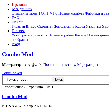
Правила
База данных
Описание мода ТОТТ V1.0
Новые корабли
Фабрики и за
FAQ
Файлы
Главная
Видео
Скрипты
Дополнения
Карта
Утилиты
Ядр
Галерея
Фотографии пилотов
Новые корабли
Разное
Планетарный
изображения
Вход
Combo Mod
Модераторы:
by.@ztek
,
Постигший истину
,
Модераторы
Topic locked
1 сообщение • Страница
1
из
1
Combo Mod
DNA78
» 15 апр 2021, 14:14