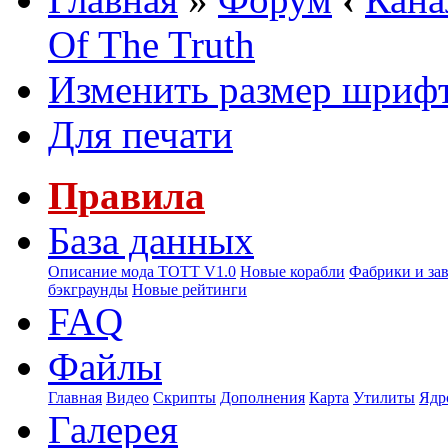
Of The Truth
Изменить размер шриф
Для печати
Правила
База данных
Описание мода ТОТТ V1.0
Новые корабли
Фабрики и за
бэкграунды
Новые рейтинги
FAQ
Файлы
Главная
Видео
Скрипты
Дополнения
Карта
Утилиты
Ядр
Галерея