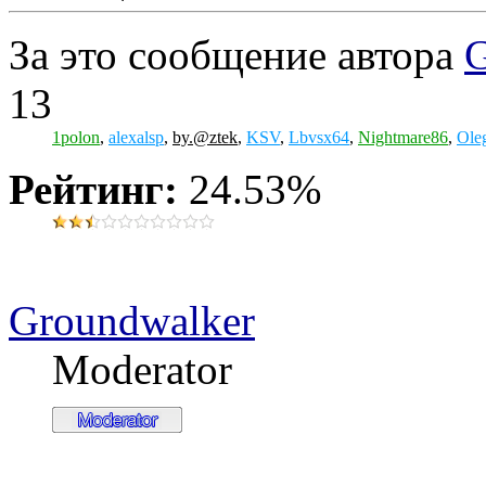
За это сообщение автора
G
13
1polon
,
alexalsp
,
by.@ztek
,
KSV
,
Lbvsx64
,
Nightmare86
,
Ole
Рейтинг:
24.53%
Groundwalker
Moderator