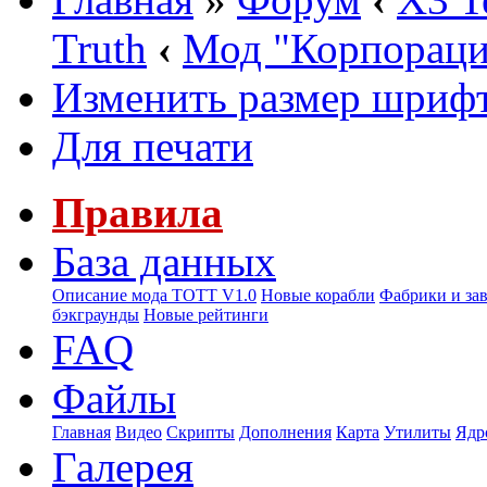
Truth
‹
Мод "Корпорац
Изменить размер шриф
Для печати
Правила
База данных
Описание мода ТОТТ V1.0
Новые корабли
Фабрики и за
бэкграунды
Новые рейтинги
FAQ
Файлы
Главная
Видео
Скрипты
Дополнения
Карта
Утилиты
Ядр
Галерея