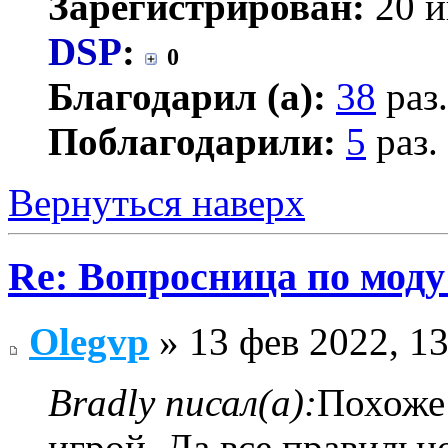
Зарегистрирован:
20 и
DSP
:
0
Благодарил (а):
38
раз.
Поблагодарили:
5
раз.
Вернуться наверх
Re: Вопросница по мод
Olegvp
» 13 фев 2022, 13
Bradly писал(а):
Похоже 
игрой. Да все правильн