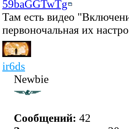
59baGGTwTg
Там есть видео "Включен
первоночальная их настро
ir6ds
Newbie
Сообщений:
42