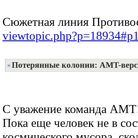
Сюжетная линия Противос
viewtopic.php?p=18934#p
Потерянные колонии: AMT-верс
С уважение команда АМТ
Пока еще человек не в со
космического мусора, ско