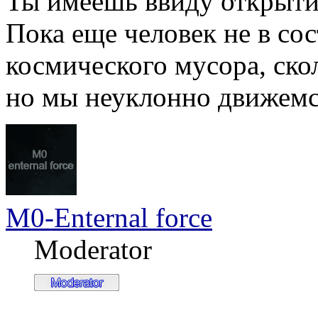
Ты имеешь ввиду открыти
Пока еще человек не в со
космического мусора, ско
но мы неуклонно движемся
M0-Enternal force
Moderator