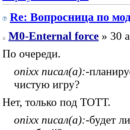
Re: Вопросница по м
M0-Enternal force
» 30 а
По очереди.
onixx писал(а):
-планиру
чистую игру?
Нет, только под ТОТТ.
onixx писал(а):
-будет л