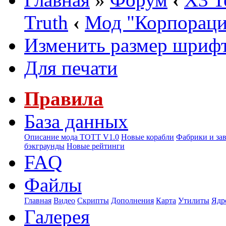
Truth
‹
Мод "Корпорац
Изменить размер шриф
Для печати
Правила
База данных
Описание мода ТОТТ V1.0
Новые корабли
Фабрики и за
бэкграунды
Новые рейтинги
FAQ
Файлы
Главная
Видео
Скрипты
Дополнения
Карта
Утилиты
Ядр
Галерея