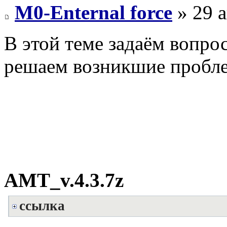
M0-Enternal force
» 29 а
В этой теме задаём вопро
решаем возникшие пробл
AMT_v.4.3.7z
ссылка