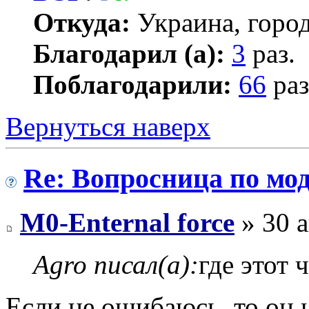
Откуда:
Украина, город
Благодарил (а):
3
раз.
Поблагодарили:
66
раз
Вернуться наверх
Re: Вопросница по м
M0-Enternal force
» 30 а
Agro писал(а):
где этот 
Если не ошибаюсь, то он 