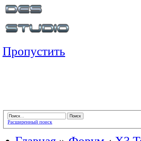
Пропустить
Расширенный поиск
Главная
»
Форум
‹
X3 Te