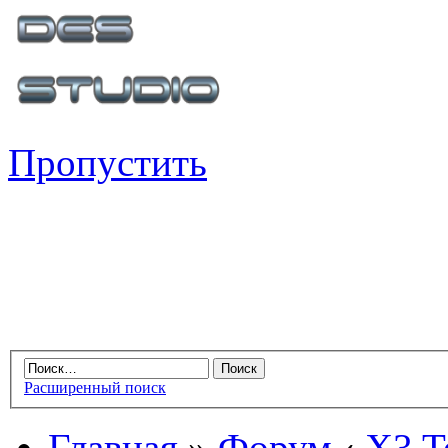
Пропустить
Расширенный поиск
Главная
»
Форум
‹
X3 Te