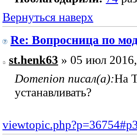
Вернуться наверх
Re: Вопросница по м
st.henk63
» 05 июл 2016,
Domenion писал(а):
На 
устанавливать?
viewtopic.php?p=36754#p