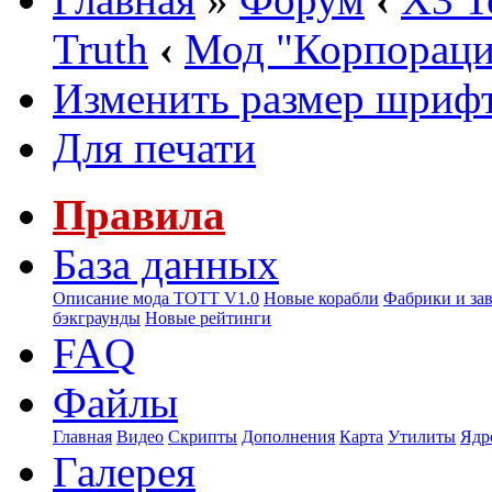
Truth
‹
Мод "Корпорац
Изменить размер шриф
Для печати
Правила
База данных
Описание мода ТОТТ V1.0
Новые корабли
Фабрики и за
бэкграунды
Новые рейтинги
FAQ
Файлы
Главная
Видео
Скрипты
Дополнения
Карта
Утилиты
Ядр
Галерея