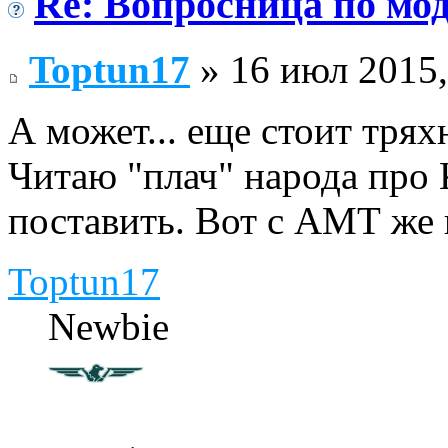
Re: Вопросница по м
Toptun17
» 16 июл 2015,
А может... еще стоит трях
Читаю "плач" народа про
поставить. Вот с АМТ же 
Toptun17
Newbie