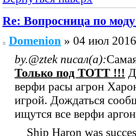
Re: Вопросница по мод
Domenion
» 04 июл 2016
by.@ztek писал(а):
Самая
Только под ТОТТ !!!
Д
верфи расы агрон Харон
игрой. Дождаться сообщ
ищутся все верфи аргона
Ship Haron was success