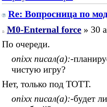
Re: Вопросница по м
M0-Enternal force
» 30 а
По очереди.
onixx писал(а):
-планиру
чистую игру?
Нет, только под ТОТТ.
onixx писал(а):
-будет л