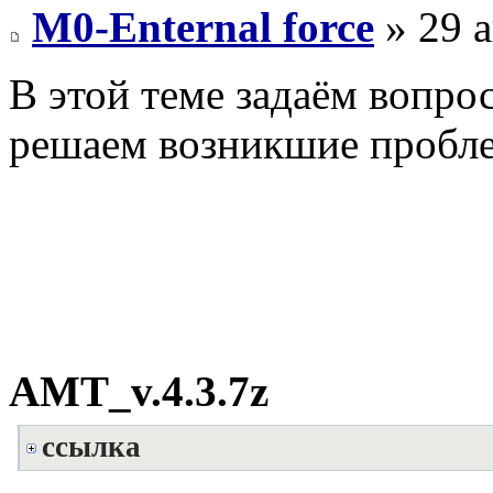
M0-Enternal force
» 29 а
В этой теме задаём вопро
решаем возникшие пробл
AMT_v.4.3.7z
ссылка