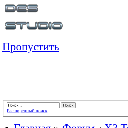
Пропустить
Расширенный поиск
Главная
»
Форум
‹
X3 Te