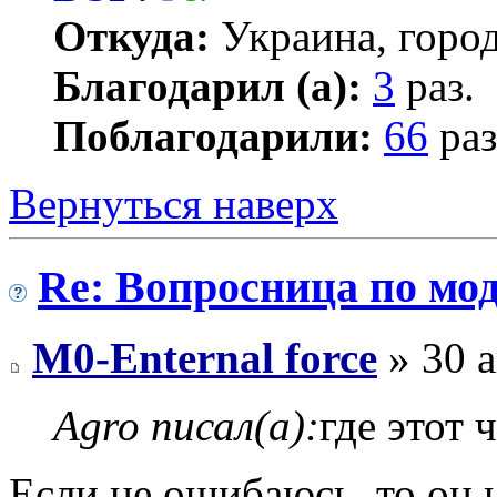
Откуда:
Украина, город
Благодарил (а):
3
раз.
Поблагодарили:
66
раз
Вернуться наверх
Re: Вопросница по м
M0-Enternal force
» 30 а
Agro писал(а):
где этот 
Если не ошибаюсь, то он 