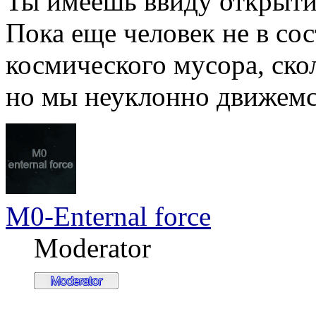
Ты имеешь ввиду открыти
Пока еще человек не в со
космического мусора, ско
но мы неуклонно движемся
M0-Enternal force
Moderator