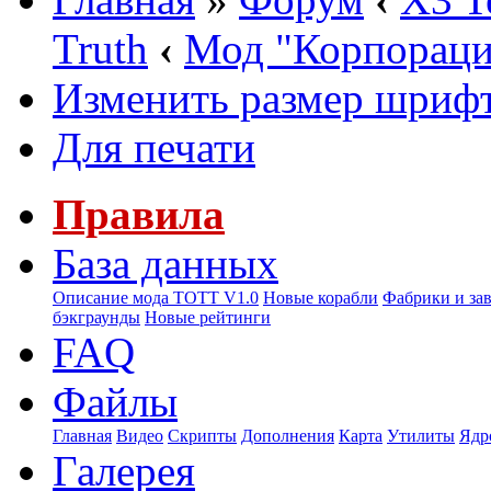
Truth
‹
Мод "Корпорац
Изменить размер шриф
Для печати
Правила
База данных
Описание мода ТОТТ V1.0
Новые корабли
Фабрики и за
бэкграунды
Новые рейтинги
FAQ
Файлы
Главная
Видео
Скрипты
Дополнения
Карта
Утилиты
Ядр
Галерея