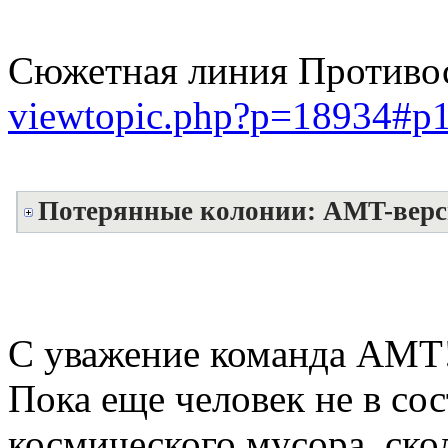
Сюжетная линия Противос
viewtopic.php?p=18934#p
Потерянные колонии: AMT-верс
С уважение команда АМТ
Пока еще человек не в со
космического мусора, ско