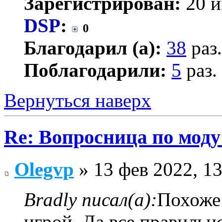
Зарегистрирован:
20 и
DSP
:
0
Благодарил (а):
38
раз.
Поблагодарили:
5
раз.
Вернуться наверх
Re: Вопросница по мод
Olegvp
» 13 фев 2022, 13
Bradly писал(а):
Похоже 
игрой. Да все правильн