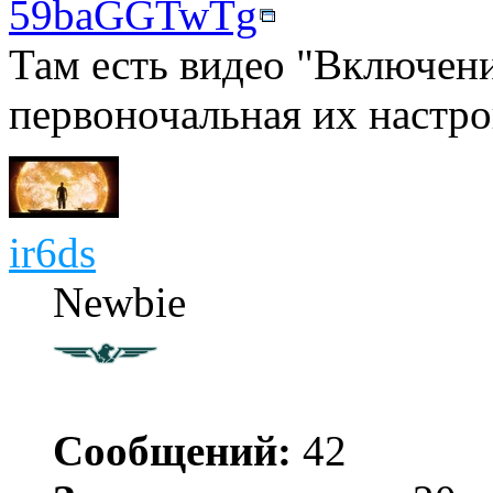
59baGGTwTg
Там есть видео "Включен
первоночальная их настро
ir6ds
Newbie
Сообщений:
42