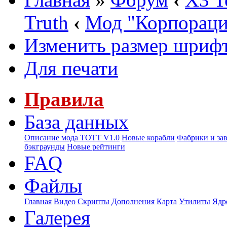
Truth
‹
Мод "Корпорац
Изменить размер шриф
Для печати
Правила
База данных
Описание мода ТОТТ V1.0
Новые корабли
Фабрики и за
бэкграунды
Новые рейтинги
FAQ
Файлы
Главная
Видео
Скрипты
Дополнения
Карта
Утилиты
Ядр
Галерея