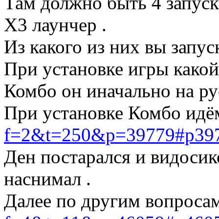
Там должно быть 4 запус
Х3 лаунчер .
Из какого из них вы запус
При установке игры какой
Комбо он иначально на ру
При установке Комбо ид
f=2&t=250&p=39779#p39
Ден постарался и видосик
наснимал .
Далее по другим вопроса