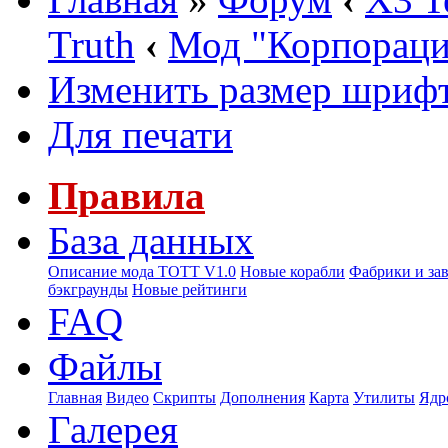
Truth
‹
Мод "Корпорац
Изменить размер шриф
Для печати
Правила
База данных
Описание мода ТОТТ V1.0
Новые корабли
Фабрики и за
бэкграунды
Новые рейтинги
FAQ
Файлы
Главная
Видео
Скрипты
Дополнения
Карта
Утилиты
Ядр
Галерея