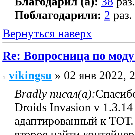
Благодарил (а):
38
раз.
Поблагодарили:
2
раз.
Вернуться наверх
Re: Вопросница по мод
vikingsu
» 02 янв 2022, 
Bradly писал(а):
Спасибо
Droids Invasion v 1.3.14
адаптированный к ТОТ.
второе найти контейнер