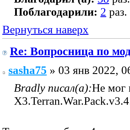
Поблагодарили:
2
раз.
Вернуться наверх
Re: Вопросница по м
sasha75
» 03 янв 2022, 0
Bradly писал(а):
Не мог 
X3.Terran.War.Pack.v3