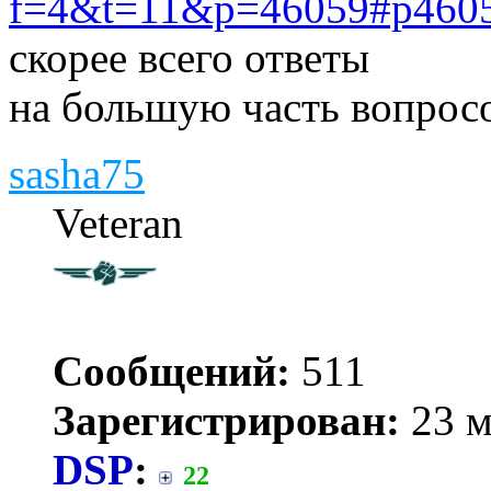
f=4&t=11&p=46059#p460
скорее всего ответы
на большую часть вопросо
sasha75
Veteran
Сообщений:
511
Зарегистрирован:
23 м
DSP
:
22