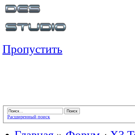
Пропустить
Расширенный поиск
Главная
»
Форум
‹
X3 Te