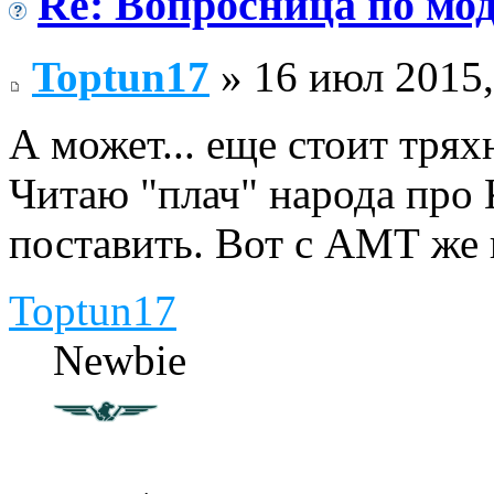
Re: Вопросница по м
Toptun17
» 16 июл 2015,
А может... еще стоит трях
Читаю "плач" народа про
поставить. Вот с АМТ же 
Toptun17
Newbie