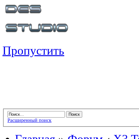
Пропустить
Расширенный поиск
Главная
»
Форум
‹
X3 Te