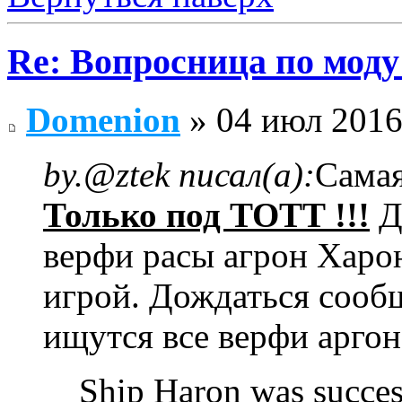
Re: Вопросница по мод
Domenion
» 04 июл 2016
by.@ztek писал(а):
Самая
Только под ТОТТ !!!
Д
верфи расы агрон Харон
игрой. Дождаться сообщ
ищутся все верфи аргона
Ship Haron was success