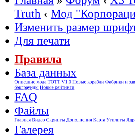
Truth
‹
Мод "Корпорац
Изменить размер шриф
Для печати
Правила
База данных
Описание мода ТОТТ V1.0
Новые корабли
Фабрики и за
бэкграунды
Новые рейтинги
FAQ
Файлы
Главная
Видео
Скрипты
Дополнения
Карта
Утилиты
Ядр
Галерея