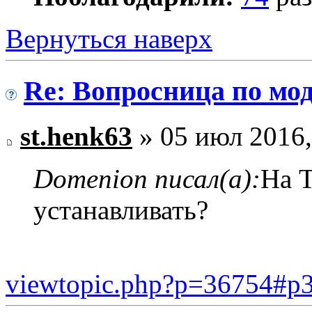
Вернуться наверх
Re: Вопросница по м
st.henk63
» 05 июл 2016,
Domenion писал(а):
На 
устанавливать?
viewtopic.php?p=36754#p