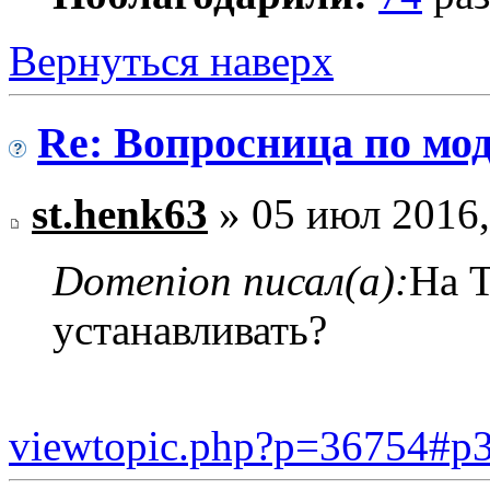
Вернуться наверх
Re: Вопросница по м
st.henk63
» 05 июл 2016,
Domenion писал(а):
На 
устанавливать?
viewtopic.php?p=36754#p