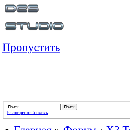
Пропустить
Расширенный поиск
Главная
»
Форум
‹
X3 Te