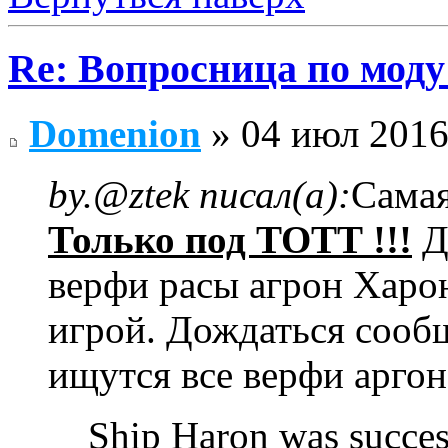
Re: Вопросница по мод
Domenion
» 04 июл 2016
by.@ztek писал(а):
Самая
Только под ТОТТ !!!
Д
верфи расы агрон Харон
игрой. Дождаться сообщ
ищутся все верфи аргона
Ship Haron was success