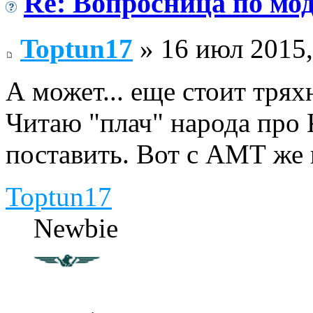
Re: Вопросница по м
Toptun17
» 16 июл 2015,
А может... еще стоит трях
Читаю "плач" народа про
поставить. Вот с АМТ же 
Toptun17
Newbie