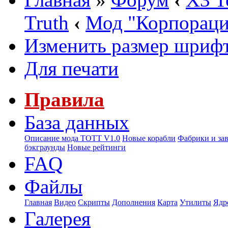
Truth
‹
Мод "Корпорац
Изменить размер шриф
Для печати
Правила
База данных
Описание мода ТОТТ V1.0
Новые корабли
Фабрики и за
бэкграунды
Новые рейтинги
FAQ
Файлы
Главная
Видео
Скрипты
Дополнения
Карта
Утилиты
Ядр
Галерея