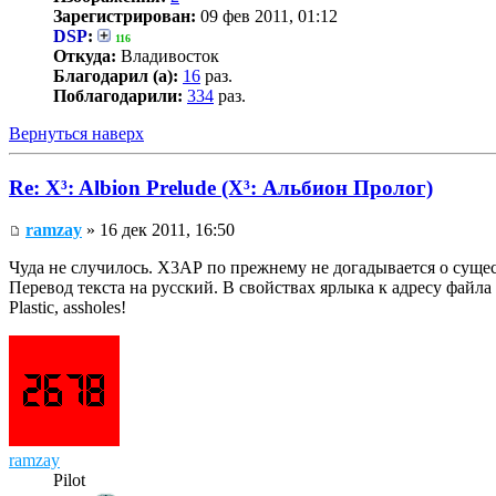
Зарегистрирован:
09 фев 2011, 01:12
DSP
:
116
Откуда:
Владивосток
Благодарил (а):
16
раз.
Поблагодарили:
334
раз.
Вернуться наверх
Re: X³: Albion Prelude (X³: Альбион Пролог)
ramzay
» 16 дек 2011, 16:50
Чуда не случилось. Х3АР по прежнему не догадывается о сущест
Перевод текста на русский. В свойствах ярлыка к адресу файл
Plastic, assholes!
ramzay
Pilot