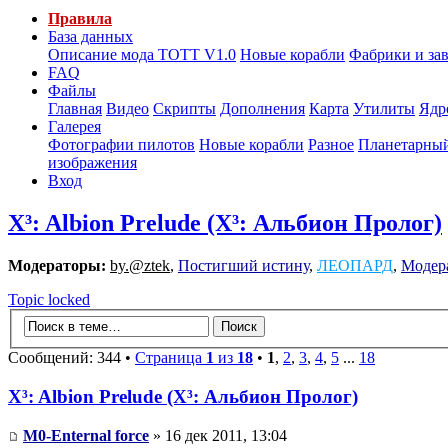
Правила
База данных
Описание мода ТОТТ V1.0
Новые корабли
Фабрики и за
FAQ
Файлы
Главная
Видео
Скрипты
Дополнения
Карта
Утилиты
Ядр
Галерея
Фотографии пилотов
Новые корабли
Разное
Планетарный
изображения
Вход
X³: Albion Prelude (X³: Альбион Пролог)
Модераторы:
by.@ztek
,
Постигший истину
,
ЛЕОПАРД
,
Модер
Topic locked
Сообщений: 344 •
Страница
1
из
18
•
1
,
2
,
3
,
4
,
5
...
18
X³: Albion Prelude (X³: Альбион Пролог)
M0-Enternal force
» 16 дек 2011, 13:04