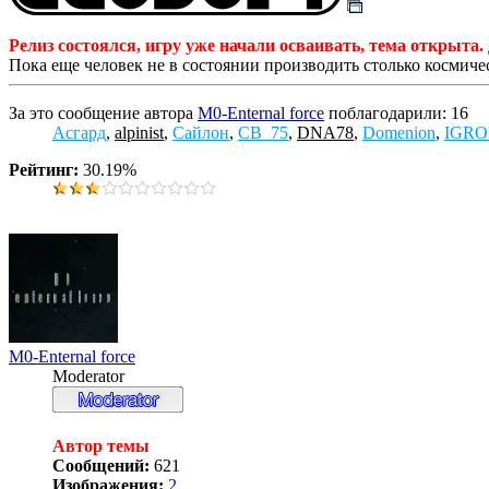
Релиз состоялся, игру уже начали осваивать, тема открыт
Пока еще человек не в состоянии производить столько космиче
За это сообщение автора
M0-Enternal force
поблагодарили: 16
Асгард
,
alpinist
,
Сайлон
,
СВ_75
,
DNA78
,
Domenion
,
IGR
Рейтинг:
30.19%
M0-Enternal force
Moderator
Автор темы
Сообщений:
621
Изображения:
2