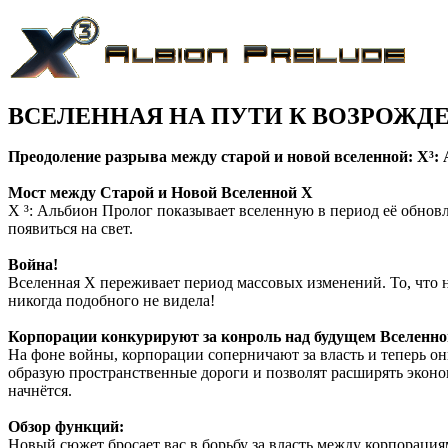
ВСЕЛЕННАЯ НА ПУТИ К ВОЗРОЖ
Преодоление разрыва между старой и новой вселенной: X³:
Мост между Старой и Новой Вселенной X
X ³: Альбион Пролог показывает вселенную в период её обновл
появиться на свет.
Война!
Вселенная X переживает период массовых изменений. То, что 
никогда подобного не видела!
Корпорации конкурируют за конроль над будущем Вселенно
На фоне войны, корпорации соперничают за власть и теперь о
образую пространственные дороги и позволят расширять эконом
начнётся.
Обзор функций:
Новый сюжет бросает вас в борьбу за власть между корпорация