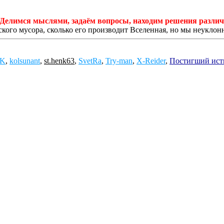
а. Делимся мыслями, задаём вопросы, находим решения разли
ского мусора, сколько его производит Вселенная, но мы неуклон
OK
,
kolsunant
,
st.henk63
,
SvetRa
,
Try-man
,
X-Reider
,
Постигший ист