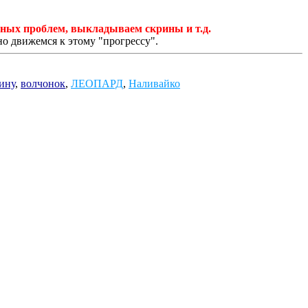
чных проблем, выкладываем скрины и т.д.
но движемся к этому "прогрессу".
ину
,
волчонок
,
ЛЕОПАРД
,
Наливайко