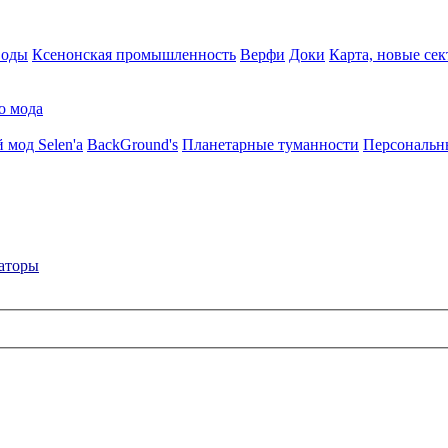
воды
Ксенонская промышленность
Верфи
Доки
Карта, новые сек
о мода
 мод Selen'a
BackGround's
Планетарные туманности
Персональн
аторы