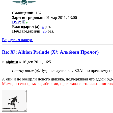
Сообщений:
162
Зарегистрирован:
01 мар 2011, 13:06
DSP
:
9
Благодарил (а):
4
раз.
Поблагодарили:
25
раз.
Вернуться наверх
Re: X³: Albion Prelude (X³: Альбион Пролог)
alpinist
» 16 дек 2011, 16:51
ramzay писал(а):
Чуда не случилось. Х3АР по прежнему не д
А они и не обещали нового движка, подчеркивая что аддон буде
Мимо, весело гремя карабинами, пролетала связка альпинистов