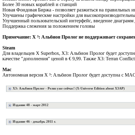
Более 30 новых кораблей и станций
Новая Фондовая Биржа - позволяет разжиться на правильных 
Улучшены графическме настройки для высокопроизводительн
Улучшенный пользовательский интерфейс, введение диаграмм 
Поддержка слежения за положением головы
Примечание: X ³: Альбион Пролог не поддерживает сохранени
Steam
Для владельцев X Superbox, X3: Альбион Пролог будет доступна 1
качестве "дополнения" ценой в € 9,99. Также X3: Terran Confli
Mac
Автономная версия X ³: Альбион Пролог будет доступна с MAC
X3: Альбион Пролог - Релиз уже сейчас! (X-Universe Edition about X3AP)
Издание 48 - март 2012
Издание 46 - декабрь 2011 г.