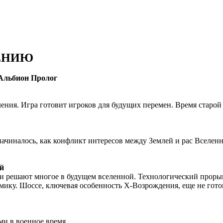
ДЕНИЮ
 Альбион Пролог
ения. Игра готовит игроков для будущих перемен. Время старой
начиналось, как конфликт интересов между Землей и рас Вселе
й
ни решают многое в будущем вселенной. Технологический прорыв
ику. Шоссе, ключевая особенность X-Возрождения, еще не готов
ми в военное время.