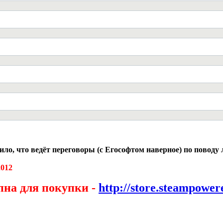
ло, что ведёт переговоры (с Егософтом наверное) по поводу
2012
упна для покупки -
http://store.steampowe