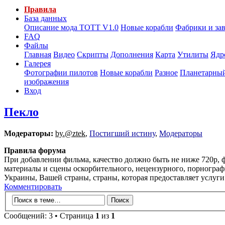
Правила
База данных
Описание мода ТОТТ V1.0
Новые корабли
Фабрики и за
FAQ
Файлы
Главная
Видео
Скрипты
Дополнения
Карта
Утилиты
Ядр
Галерея
Фотографии пилотов
Новые корабли
Разное
Планетарный
изображения
Вход
Пекло
Модераторы:
by.@ztek
,
Постигший истину
,
Модераторы
Правила форума
При добавлении фильма, качество должно быть не ниже 720p, ф
материалы и сцены оскорбительного, нецензурного, порнограф
Украины, Вашей страны, страны, которая предоставляет услуг
Комментировать
Сообщений: 3 • Страница
1
из
1