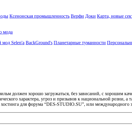
воды
Ксенонская промышленность
Верфи
Доки
Карта, новые сек
о мода
 мод Selen'a
BackGround's
Планетарные туманности
Персональн
ильм должен хорошо загружаться, без зависаний, с хорошим кач
ического характера, угроз и призывов к национальной розни, а
и хостинга для форума “DES-STUDIO.SU”, или международного з