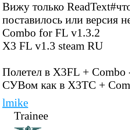
Вижу только ReadText#что-
поставилось или версия не
Combo for FL v1.3.2
X3 FL v1.3 steam RU
Полетел в X3FL + Combo -
СУВом как в X3TC + Combo
lmike
Trainee