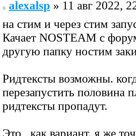
alexalsp
» 11 авг 2022, 2
на стим и через стим запу
Качает NOSTEAM с форума
другую папку ностим заки
Ридтексты возможны. когд
перезапустить половина 
ридтексты пропадут.
Это , как вариант. я же то