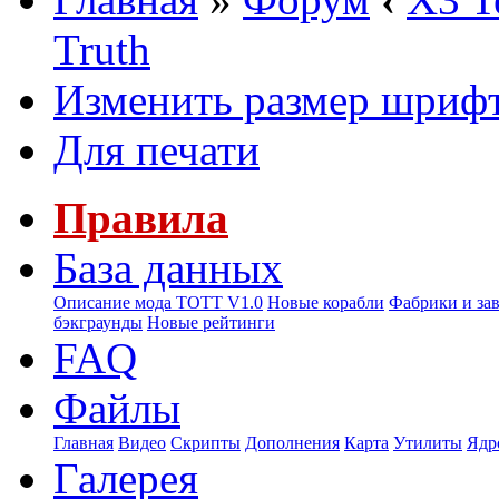
Truth
Изменить размер шриф
Для печати
Правила
База данных
Описание мода ТОТТ V1.0
Новые корабли
Фабрики и за
бэкграунды
Новые рейтинги
FAQ
Файлы
Главная
Видео
Скрипты
Дополнения
Карта
Утилиты
Ядр
Галерея