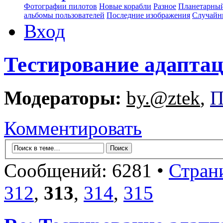
Фотографии пилотов
Новые корабли
Разное
Планетарный
альбомы пользователей
Последние изображения
Случайн
Вход
Тестирование адапта
Модераторы:
by.@ztek
,
П
Комментировать
Сообщений: 6281 •
Стран
312
,
313
,
314
,
315