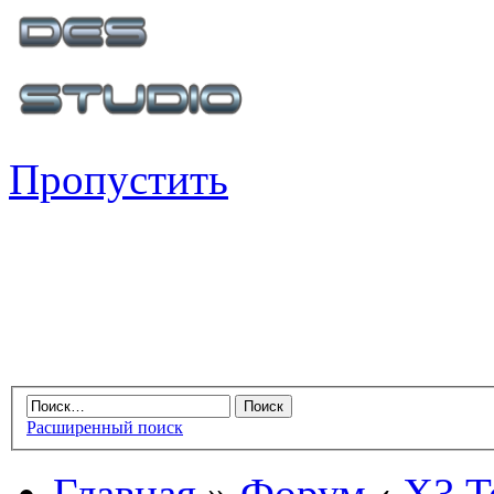
Пропустить
Расширенный поиск
Главная
»
Форум
‹
X3 Te