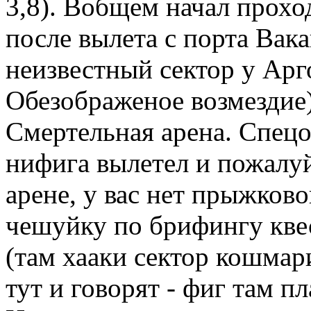
3,8). Вобщем начал прохо
после вылета с порта Вак
неизвестный сектор у Арг
Обезображеное возмездие)
Смертельная арена. Спецо
нифига вылетел и пожалу
арене, у вас нет прыжково
чешуйку по брифингу квес
(там хааки сектор кошмар
тут и говорят - фиг там п