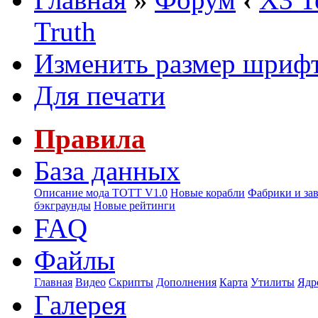
Truth
Изменить размер шриф
Для печати
Правила
База данных
Описание мода ТОТТ V1.0
Новые корабли
Фабрики и за
бэкграунды
Новые рейтинги
FAQ
Файлы
Главная
Видео
Скрипты
Дополнения
Карта
Утилиты
Ядр
Галерея