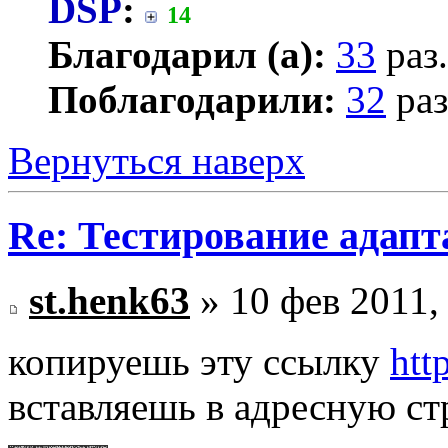
DSP
:
14
Благодарил (а):
33
раз.
Поблагодарили:
32
раз
Вернуться наверх
Re: Тестирование адап
st.henk63
» 10 фев 2011,
копируешь эту ссылку
htt
вставляешь в адресную ст