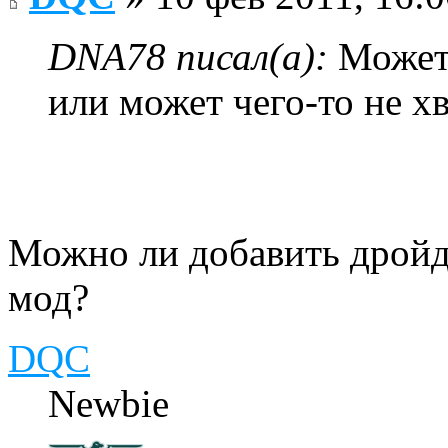
DNA78 писал(а):
Может 
или может чего-то не хв
Можно ли добавить дройд
мод?
DQC
Newbie