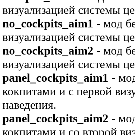
визуализацией системы це
no_cockpits_aim1
- мод б
визуализацией системы це
no_cockpits_aim2
- мод б
визуализацией системы це
panel_cockpits_aim1
- мо
кокпитами и с первой виз
наведения.
panel_cockpits_aim2
- мо
кокпитами и со второй ви