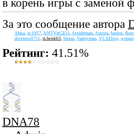
в корень игры с заменой 
За это сообщение автора
Abka
,
ac1957
,
ANTVirGEO
,
Arxideman
,
Aurora
,
barlog
,
Bor
shvetsov0711
,
st.henk63
,
Stopp
,
Valerymas
,
VLADixy
,
wongo
Рейтинг:
41.51%
DNA78