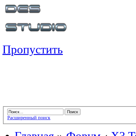
Пропустить
Расширенный поиск
Главная
»
Форум
‹
X3 Te