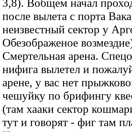
3,8). Вобщем начал прохо
после вылета с порта Вак
неизвестный сектор у Арг
Обезображеное возмездие)
Смертельная арена. Спецо
нифига вылетел и пожалу
арене, у вас нет прыжково
чешуйку по брифингу квес
(там хааки сектор кошмар
тут и говорят - фиг там п