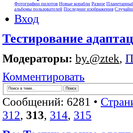
Фотографии пилотов
Новые корабли
Разное
Планетарный
альбомы пользователей
Последние изображения
Случайн
Вход
Тестирование адапта
Модераторы:
by.@ztek
,
П
Комментировать
Сообщений: 6281 •
Стран
312
,
313
,
314
,
315