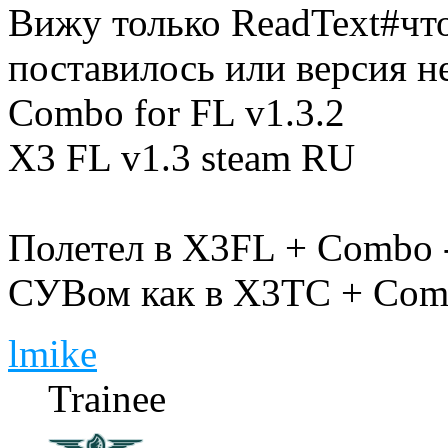
Вижу только ReadText#что-
поставилось или версия не
Combo for FL v1.3.2
X3 FL v1.3 steam RU
Полетел в X3FL + Combo -
СУВом как в X3TC + Combo
lmike
Trainee