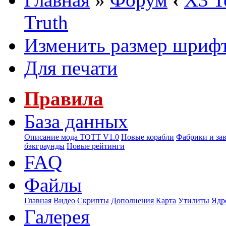
Truth
Изменить размер шриф
Для печати
Правила
База данных
Описание мода ТОТТ V1.0
Новые корабли
Фабрики и за
бэкграунды
Новые рейтинги
FAQ
Файлы
Главная
Видео
Скрипты
Дополнения
Карта
Утилиты
Ядр
Галерея