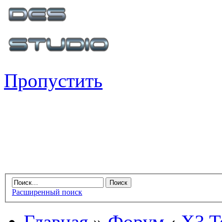
Пропустить
Расширенный поиск
Главная
»
Форум
‹
X3 Te