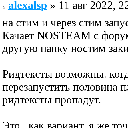
alexalsp
» 11 авг 2022, 2
на стим и через стим запу
Качает NOSTEAM с форума
другую папку ностим заки
Ридтексты возможны. когд
перезапустить половина 
ридтексты пропадут.
Это , как вариант. я же то