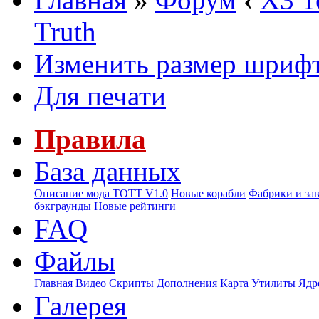
Truth
Изменить размер шриф
Для печати
Правила
База данных
Описание мода ТОТТ V1.0
Новые корабли
Фабрики и за
бэкграунды
Новые рейтинги
FAQ
Файлы
Главная
Видео
Скрипты
Дополнения
Карта
Утилиты
Ядр
Галерея