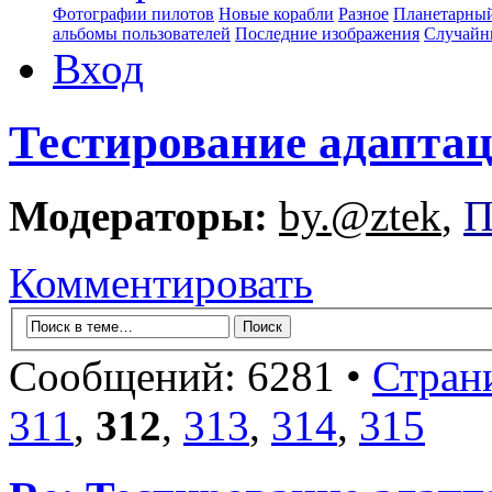
Фотографии пилотов
Новые корабли
Разное
Планетарный
альбомы пользователей
Последние изображения
Случайн
Вход
Тестирование адапта
Модераторы:
by.@ztek
,
П
Комментировать
Сообщений: 6281 •
Стран
311
,
312
,
313
,
314
,
315