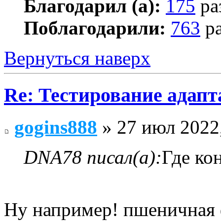
Благодарил (а):
175
ра
Поблагодарили:
763
ра
Вернуться наверх
Re: Тестирование адап
gogins888
» 27 июл 2022
DNA78 писал(а):
Где ко
Ну например! пшеничная 