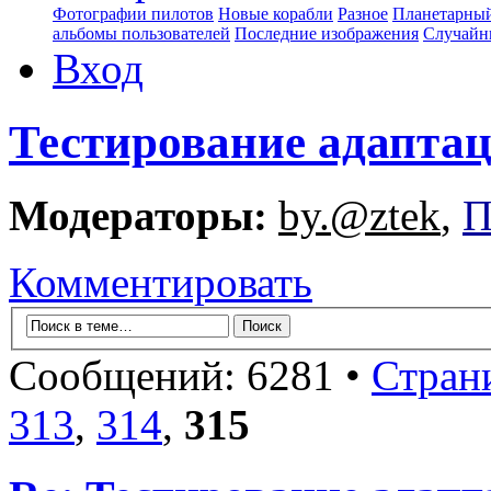
Фотографии пилотов
Новые корабли
Разное
Планетарный
альбомы пользователей
Последние изображения
Случайн
Вход
Тестирование адапта
Модераторы:
by.@ztek
,
П
Комментировать
Сообщений: 6281 •
Стран
313
,
314
,
315