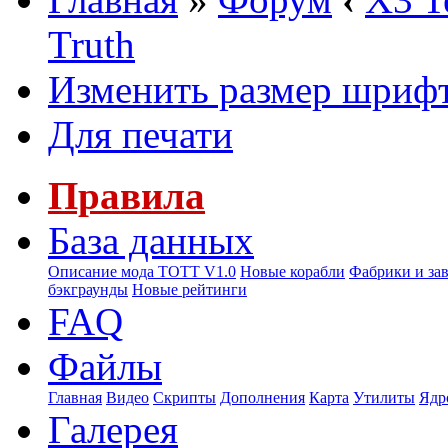
Truth
Изменить размер шриф
Для печати
Правила
База данных
Описание мода ТОТТ V1.0
Новые корабли
Фабрики и за
бэкграунды
Новые рейтинги
FAQ
Файлы
Главная
Видео
Скрипты
Дополнения
Карта
Утилиты
Ядр
Галерея