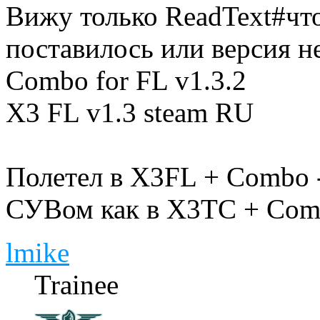
Вижу только ReadText#что-
поставилось или версия не
Combo for FL v1.3.2
X3 FL v1.3 steam RU
Полетел в X3FL + Combo -
СУВом как в X3TC + Combo
lmike
Trainee