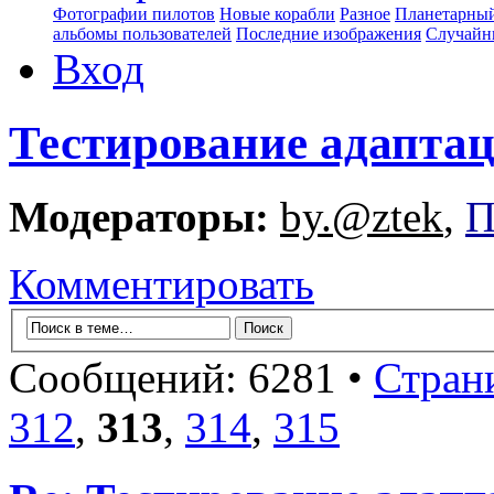
Фотографии пилотов
Новые корабли
Разное
Планетарный
альбомы пользователей
Последние изображения
Случайн
Вход
Тестирование адапта
Модераторы:
by.@ztek
,
П
Комментировать
Сообщений: 6281 •
Стран
312
,
313
,
314
,
315