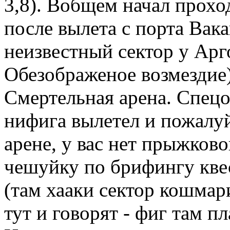
3,8). Вобщем начал прохо
после вылета с порта Вак
неизвестный сектор у Арг
Обезображеное возмездие)
Смертельная арена. Спецо
нифига вылетел и пожалу
арене, у вас нет прыжково
чешуйку по брифингу квес
(там хааки сектор кошмар
тут и говорят - фиг там п