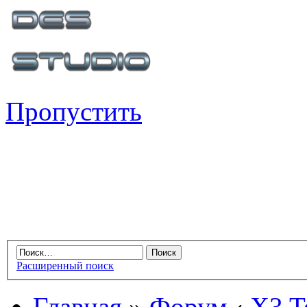
Пропустить
Расширенный поиск
Главная
»
Форум
‹
X3 Te