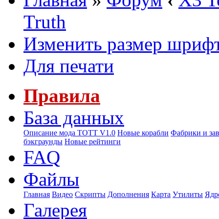
Truth
Изменить размер шриф
Для печати
Правила
База данных
Описание мода ТОТТ V1.0
Новые корабли
Фабрики и за
бэкграунды
Новые рейтинги
FAQ
Файлы
Главная
Видео
Скрипты
Дополнения
Карта
Утилиты
Ядр
Галерея