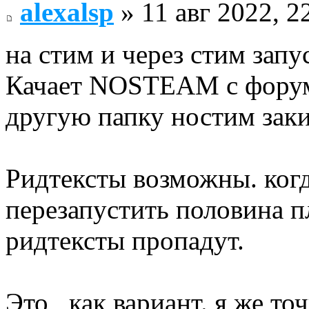
alexalsp
» 11 авг 2022, 2
на стим и через стим запу
Качает NOSTEAM с форума
другую папку ностим заки
Ридтексты возможны. когд
перезапустить половина 
ридтексты пропадут.
Это , как вариант. я же то