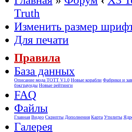
Truth
Изменить размер шриф
Для печати
Правила
База данных
Описание мода ТОТТ V1.0
Новые корабли
Фабрики и за
бэкграунды
Новые рейтинги
FAQ
Файлы
Главная
Видео
Скрипты
Дополнения
Карта
Утилиты
Ядр
Галерея