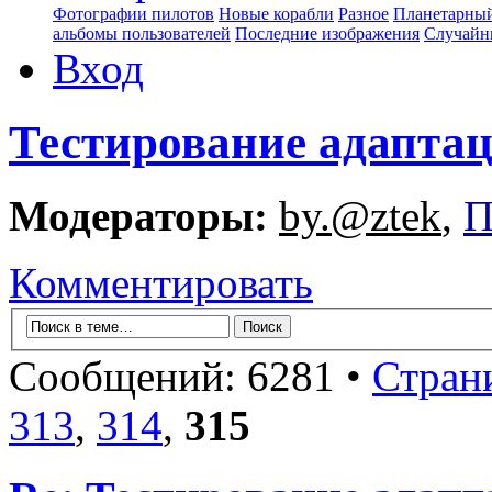
Фотографии пилотов
Новые корабли
Разное
Планетарный
альбомы пользователей
Последние изображения
Случайн
Вход
Тестирование адапта
Модераторы:
by.@ztek
,
П
Комментировать
Сообщений: 6281 •
Стран
313
,
314
,
315