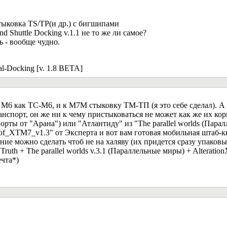
тыковка TS/TP(и др.) с бигшипами
d Shuttle Docking v.1.1 не то же ли самое?
 - вообще чудно.
l-Docking [v. 1.8 BETA]
 М6 как ТС-М6, и к М7М стыковку ТМ-ТП (я это себе сделал). А 
нспорт, он же ни к чему пристыковаться не может как же их корм
ты от "Арана") или "Атлантиду" из "The parallel worlds (Паралл
t_of_XTM7_v1.3" от Эксперта и вот вам готовая мобильная штаб-кв
ние можно сделать чтоб не на халяву (их придется сразу упаковы
ruth + The parallel worlds v.3.1 (Параллельные миры) + Alterati
ечта*)