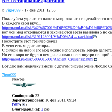
Re: Тестирование адаптаций
7igor099
» 17 фев 2011, 12:55
Пожалуйста удалите из вашего мода кокпиты и сделайте его от
В каждого свой вкус...
http://narod.ru/disk/3429467001/%D0%92%D0%B0%D1%
вот мой мод откриваются и закриваются врата вавилона 5 но са
http://narod.ru/disk/3191128001/V%D0%A4 ... r.avi.html
Посмотрите етот трейлер скачав...
В меня есть модели автора..
С силкой на него и его мод можно использовать Теперь делает
Но ето скоро не будет в нем риализован полет внутри станций и
http://narod.ru/disk/5809315001/Ancient_Cruiser.zip.html
Вот даю вам модельку вмести с другом рисуем очень Люблю Се
7igor099
Newbie
Сообщений:
23
Зарегистрирован:
16 фев 2011, 09:24
DSP
:
0
Благодарил (а):
2
раз.