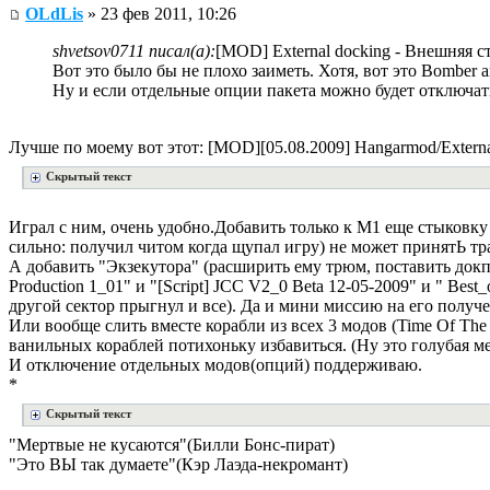
OLdLis
» 23 фев 2011, 10:26
shvetsov0711 писал(а):
[MOD] External docking - Внешняя с
Вот это было бы не плохо заиметь. Хотя, вот это Bomber an
Ну и если отдельные опции пакета можно будет отключать
Лучше по моему вот этот: [MOD][05.08.2009] Hangarmod/Externa
Скрытый текст
Играл с ним, очень удобно.Добавить только к М1 еще стыковку
сильно: получил читом когда щупал игру) не может принятЬ тра
А добавить "Экзекутора" (расширить ему трюм, поставить докпор
Production 1_01" и "[Script] JCC V2_0 Beta 12-05-2009" и " Bes
другой сектор прыгнул и все). Да и мини миссию на его получе
Или вообще слить вместе корабли из всех 3 модов (Time Of The T
ванильных кораблей потихоньку избавиться. (Ну это голубая м
И отключение отдельных модов(опций) поддерживаю.
*
Скрытый текст
"Мертвые не кусаются"(Билли Бонс-пират)
"Это ВЫ так думаете"(Кэр Лаэда-некромант)