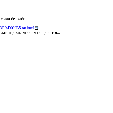
с или без кабин
%D0%B5.rar.html
 дат игракам многим понравится...