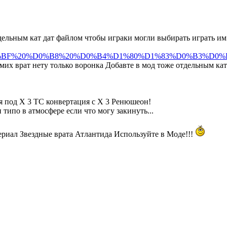
дельным кат дат файлом чтобы играки могли выбирать играть им 
80%D0%BF%20%D0%B8%20%D0%B4%D1%80%D1%83%D0%B3%D0%BE
мих врат нету только воронка Добавте в мод тоже отдельным кат
ся под Х 3 ТС конвертация с Х 3 Ренюшеон!
 типо в атмосфере если что могу закинуть...
риал Звездные врата Атлантида Используйте в Моде!!!