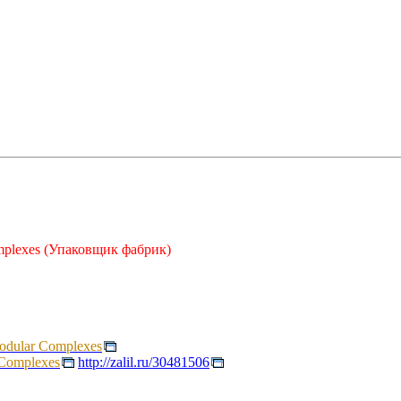
omplexes (Упаковщик фабрик)
Modular Complexes
 Complexes
http://zalil.ru/30481506