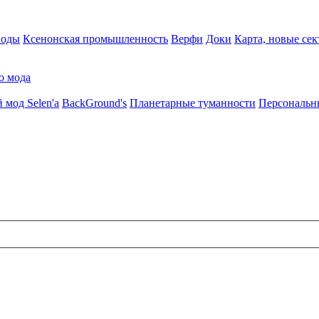
воды
Ксенонская промышленность
Верфи
Доки
Карта, новые сек
о мода
 мод Selen'a
BackGround's
Планетарные туманности
Персональн