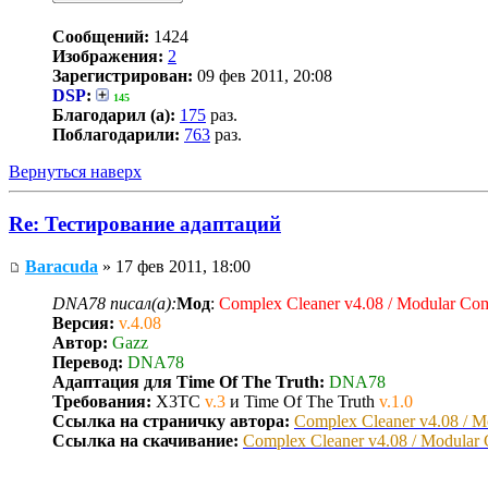
Сообщений:
1424
Изображения:
2
Зарегистрирован:
09 фев 2011, 20:08
DSP
:
145
Благодарил (а):
175
раз.
Поблагодарили:
763
раз.
Вернуться наверх
Re: Тестирование адаптаций
Baracuda
» 17 фев 2011, 18:00
DNA78 писал(а):
Мод
:
Complex Cleaner v4.08 / Modular C
Версия:
v.4.08
Автор:
Gazz
Перевод:
DNA78
Адаптация для Time Of The Truth:
DNA78
Требования:
X3TC
v.3
и Time Of The Truth
v.1.0
Ссылка на страничку автора:
Complex Cleaner v4.08 / 
Ссылка на скачивание:
Complex Cleaner v4.08 / Modular