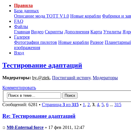
Правила
База данных
Описание мода ТОТТ V1.0
Новые корабли
Фабрики и за
FAQ
Файлы
Главная
Видео
Скрипты
Дополнения
Карта
Утилиты
Ядр
Галерея
Фотографии пилотов
Новые корабли
Разное
Планетарный
изображения
Вход
Тестирование адаптаций
Модераторы:
by.@ztek
,
Постигший истину
,
Модераторы
Комментировать
Сообщений: 6281 •
Страница
3
из
315
•
1
,
2
,
3
,
4
,
5
,
6
...
315
Re: Тестирование адаптаций
M0-Enternal force
» 17 фев 2011, 12:47