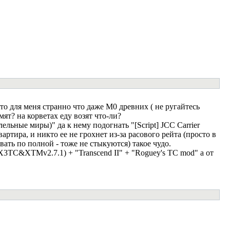
то для меня странно что даже М0 древних ( не ругайтесь
ят? на корветах еду возят что-ли?
ельные миры)" да к нему подогнать "[Script] JCC Carrier
артира, и никто ее не грохнет из-за расового рейта (просто в
вать по полной - тоже не стыкуются) такое чудо.
onX3TC&XTMv2.7.1) + "Transcend II" + "Roguey's TC mod" а от