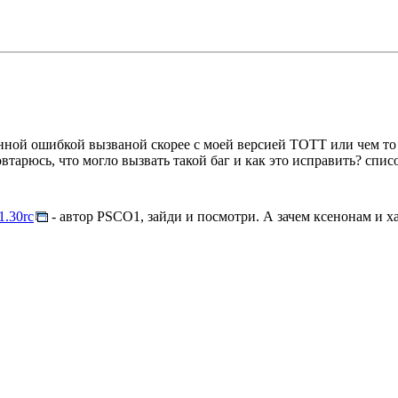
анной ошибкой вызваной скорее с моей версией ТОТТ или чем то п
овтарюсь, что могло вызвать такой баг и как это исправить? сп
1.30rc
- автор PSCO1, зайди и посмотри. А зачем ксенонам и 