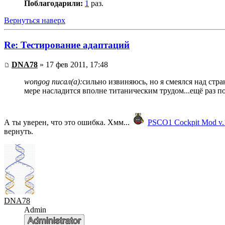
Поблагодарили:
1
раз.
Вернуться наверх
Re: Тестирование адаптаций
DNA78
» 17 фев 2011, 17:48
wongog писал(а):
сильно извиняюсь, но я смеялся над стр
мере насладится вполне титаническим трудом...ещё раз п
А ты уверен, что это ошибка. Хмм...
PSCO1 Cockpit Mod v.
вернуть.
DNA78
Admin