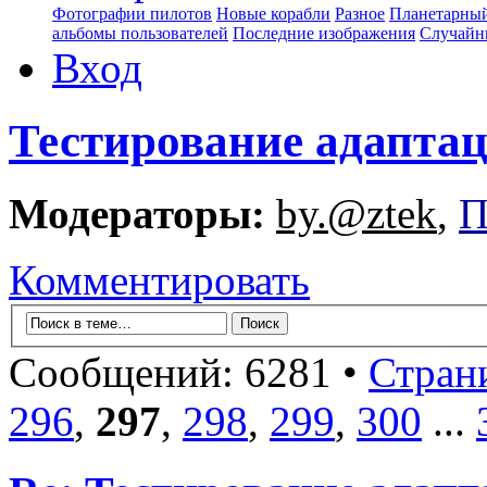
Фотографии пилотов
Новые корабли
Разное
Планетарный
альбомы пользователей
Последние изображения
Случайн
Вход
Тестирование адапта
Модераторы:
by.@ztek
,
П
Комментировать
Сообщений: 6281 •
Стран
296
,
297
,
298
,
299
,
300
...