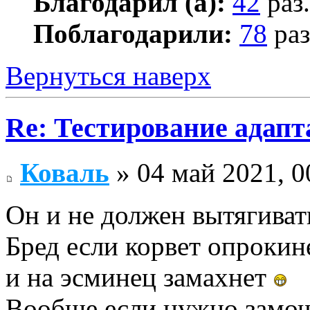
Благодарил (а):
42
раз.
Поблагодарили:
78
раз
Вернуться наверх
Re: Тестирование адап
Коваль
» 04 май 2021, 0
Он и не должен вытягивать
Бред если корвет опрокине
и на эсминец замахнет
Вообще если нужно замочи