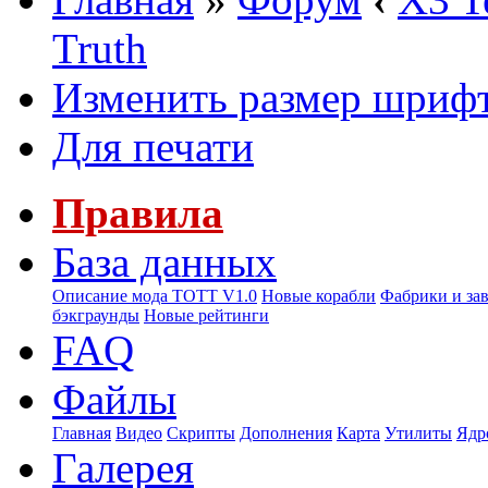
Truth
Изменить размер шриф
Для печати
Правила
База данных
Описание мода ТОТТ V1.0
Новые корабли
Фабрики и за
бэкграунды
Новые рейтинги
FAQ
Файлы
Главная
Видео
Скрипты
Дополнения
Карта
Утилиты
Ядр
Галерея