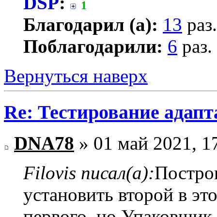
DSP
:
1
Благодарил (а):
13
раз.
Поблагодарили:
6
раз.
Вернуться наверх
Re: Тестирование адап
DNA78
» 01 май 2021, 1
Filovis писал(а):
Постро
установить второй в эт
первого, но Упаковщик 