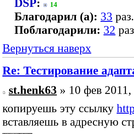
DSP
:
14
Благодарил (а):
33
раз.
Поблагодарили:
32
раз
Вернуться наверх
Re: Тестирование адап
st.henk63
» 10 фев 2011,
копируешь эту ссылку
htt
вставляешь в адресную ст