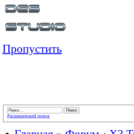
Пропустить
Расширенный поиск
Главная
»
Форум
‹
X3 Te