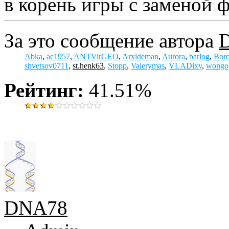
в корень игры с заменой 
За это сообщение автора
Abka
,
ac1957
,
ANTVirGEO
,
Arxideman
,
Aurora
,
barlog
,
Bor
shvetsov0711
,
st.henk63
,
Stopp
,
Valerymas
,
VLADixy
,
wongo
Рейтинг:
41.51%
DNA78