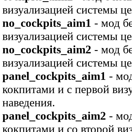
визуализацией системы це
no_cockpits_aim1
- мод б
визуализацией системы це
no_cockpits_aim2
- мод б
визуализацией системы це
panel_cockpits_aim1
- мо
кокпитами и с первой виз
наведения.
panel_cockpits_aim2
- мо
кокпитами и со второй ви