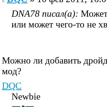
DNA78 писал(а):
Может 
или может чего-то не хв
Можно ли добавить дройд
мод?
DQC
Newbie