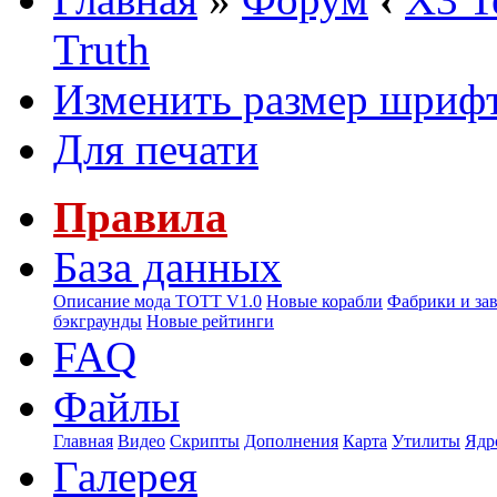
Truth
Изменить размер шриф
Для печати
Правила
База данных
Описание мода ТОТТ V1.0
Новые корабли
Фабрики и за
бэкграунды
Новые рейтинги
FAQ
Файлы
Главная
Видео
Скрипты
Дополнения
Карта
Утилиты
Ядр
Галерея