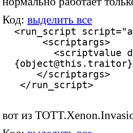
нормально работает тольк
Код:
выделить все
<run_script script="a
<scriptargs>
<scriptvalue data
{object@this.traitor}
</scriptargs>
</run_script>
вот из TOTT.Xenon.Invasi