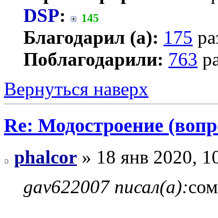
DSP
:
145
Благодарил (а):
175
ра
Поблагодарили:
763
ра
Вернуться наверх
Re: Модостроение (вопр
phalcor
» 18 янв 2020, 1
gav622007 писал(а):
сом