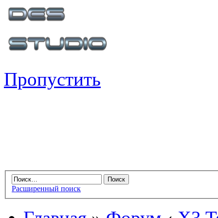
Пропустить
Расширенный поиск
Главная
»
Форум
‹
X3 Te