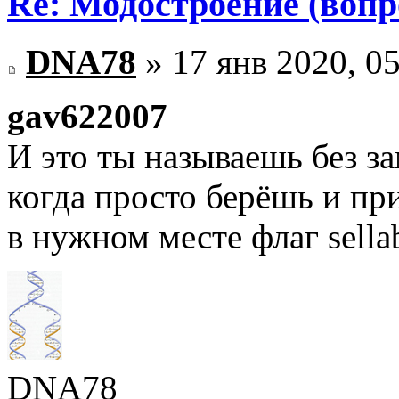
Re: Модостроение (вопр
DNA78
» 17 янв 2020, 0
gav622007
И это ты называешь без з
когда просто берёшь и п
в нужном месте флаг sella
DNA78