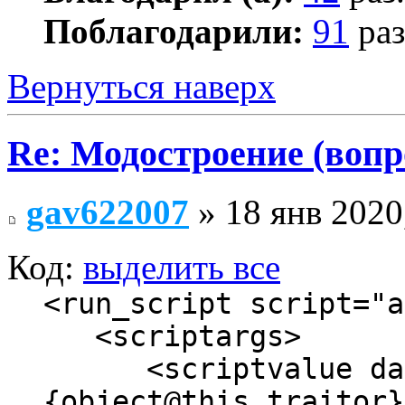
Поблагодарили:
91
раз
Вернуться наверх
Re: Модостроение (вопр
gav622007
» 18 янв 2020
Код:
выделить все
<run_script script="a
<scriptargs>
<scriptvalue datat
{object@this.traitor}