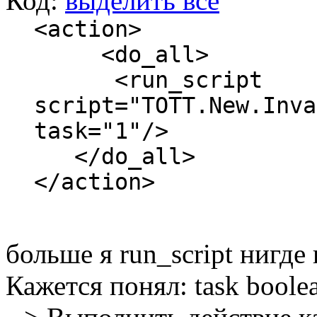
Код:
выделить все
<action>
<do_all>
<run_script
script="TOTT.New.Inva
task="1
</do_all>
</action>
больше я run_script нигде
Кажется понял: task boolean