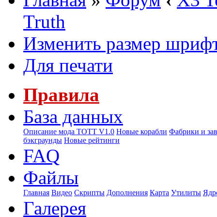
Truth
Изменить размер шриф
Для печати
Правила
База данных
Описание мода ТОТТ V1.0
Новые корабли
Фабрики и за
бэкграунды
Новые рейтинги
FAQ
Файлы
Главная
Видео
Скрипты
Дополнения
Карта
Утилиты
Ядр
Галерея