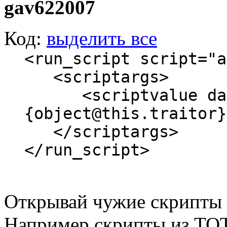
gav622007
Код:
выделить все
<run_script script="a
<scriptargs>
<scriptvalue datat
{object@this.traitor}
</scriptargs>
</run_script>
Открывай чужие скрипты и
Например скрипты из ТОТ