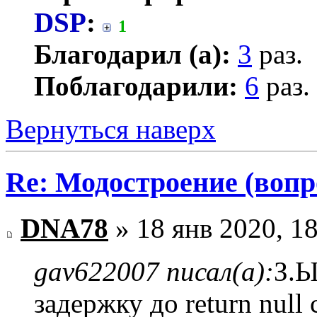
DSP
:
1
Благодарил (а):
3
раз.
Поблагодарили:
6
раз.
Вернуться наверх
Re: Модостроение (вопр
DNA78
» 18 янв 2020, 1
gav622007 писал(а):
З.Ы
задержку до return null 