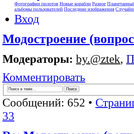
Фотографии пилотов
Новые корабли
Разное
Планетарный
альбомы пользователей
Последние изображения
Случайн
Вход
Модостроение (вопрос
Модераторы:
by.@ztek
,
П
Комментировать
Сообщений: 652 •
Страни
33