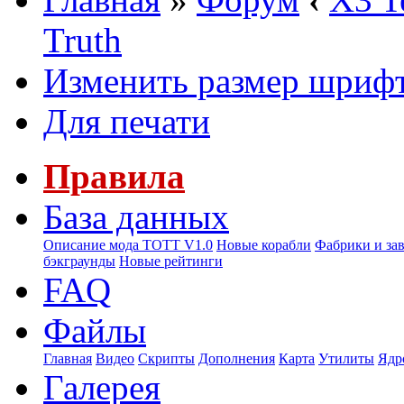
Truth
Изменить размер шриф
Для печати
Правила
База данных
Описание мода ТОТТ V1.0
Новые корабли
Фабрики и за
бэкграунды
Новые рейтинги
FAQ
Файлы
Главная
Видео
Скрипты
Дополнения
Карта
Утилиты
Ядр
Галерея