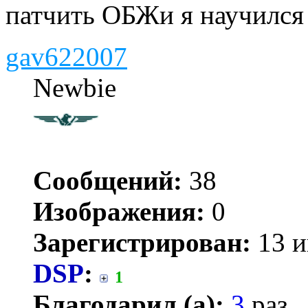
патчить ОБЖи я научилс
gav622007
Newbie
Сообщений:
38
Изображения:
0
Зарегистрирован:
13 и
DSP
:
1
Благодарил (а):
3
раз.