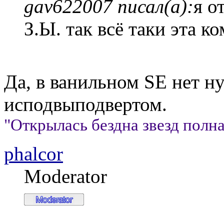
gav622007 писал(а):
я о
З.Ы. так всё таки эта к
Да, в ванильном SE нет н
исподвыподвертом.
"Открылась бездна звезд полна;
phalcor
Moderator