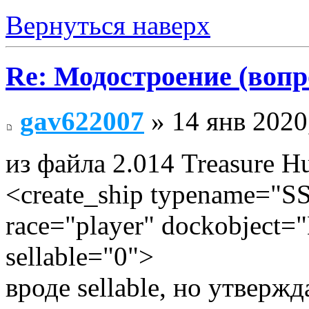
Вернуться наверх
Re: Модостроение (вопр
gav622007
» 14 янв 2020
из файла 2.014 Treasure H
<create_ship typename=
race="player" dockobject
sellable="0">
вроде sellable, но утвержд