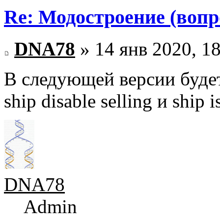
Re: Модостроение (вопр
DNA78
» 14 янв 2020, 1
В следующей версии буде
ship disable selling и ship i
DNA78
Admin