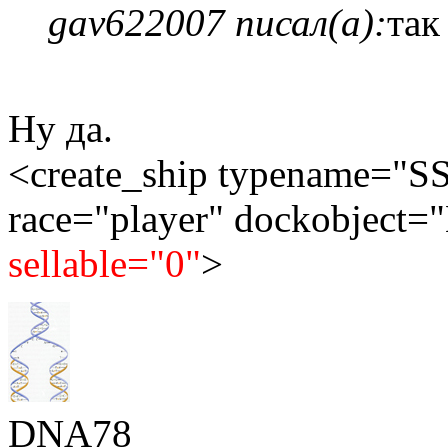
gav622007 писал(а):
так
Ну да.
<create_ship typename=
race="player" dockobject
sellable="0"
>
DNA78