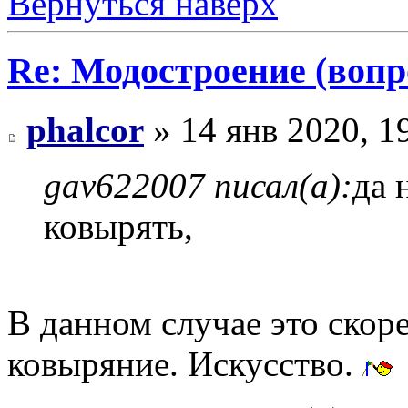
Вернуться наверх
Re: Модостроение (вопр
phalcor
» 14 янв 2020, 1
gav622007 писал(а):
да 
ковырять,
В данном случае это скоре
ковыряние. Искусство.