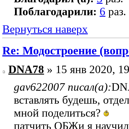
Поблагодарили:
6
раз.
Вернуться наверх
Re: Модостроение (вопр
DNA78
» 15 янв 2020, 1
gav622007 писал(а):
DNA
вставлять будешь, отде
мной поделиться?
патчить ОБЖи я научи