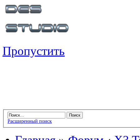
Пропустить
Расширенный поиск
Главная
»
Форум
‹
X3 Te