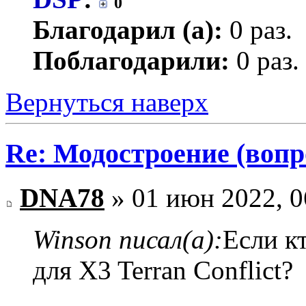
0
Благодарил (а):
0 раз.
Поблагодарили:
0 раз.
Вернуться наверх
Re: Модостроение (вопр
DNA78
» 01 июн 2022, 0
Winson писал(а):
Если кт
для X3 Terran Conflict?