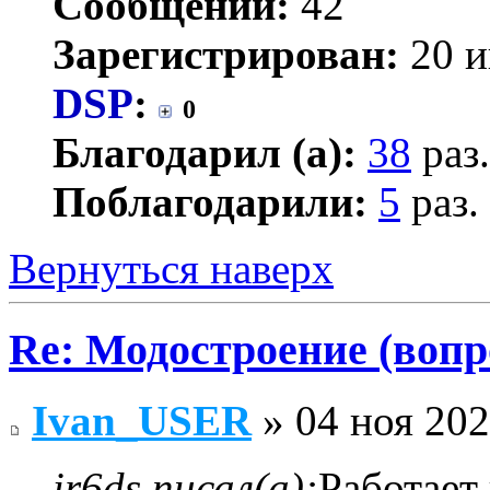
Сообщений:
42
Зарегистрирован:
20 и
DSP
:
0
Благодарил (а):
38
раз.
Поблагодарили:
5
раз.
Вернуться наверх
Re: Модостроение (вопр
Ivan_USER
» 04 ноя 202
ir6ds писал(а):
Работает 