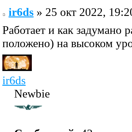
ir6ds
» 25 окт 2022, 19:2
Работает и как задумано р
положено) на высоком уро
ir6ds
Newbie