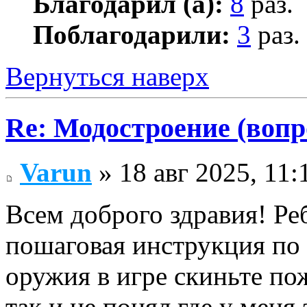
Благодарил (а):
8
раз.
Поблагодарили:
3
раз.
Вернуться наверх
Re: Модостроение (вопр
Varun
» 18 авг 2025, 11:
Всем доброго здравия! Реб
пошаговая инструкция по
оружия в игре скиньте по
так и не понял где у меня