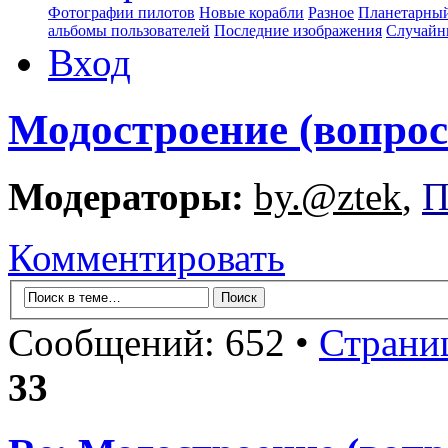
Фотографии пилотов
Новые корабли
Разное
Планетарный
альбомы пользователей
Последние изображения
Случайн
Вход
Модостроение (вопрос
Модераторы:
by.@ztek
,
П
Комментировать
Сообщений: 652 •
Страни
33