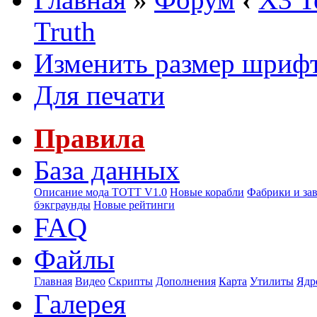
Truth
Изменить размер шриф
Для печати
Правила
База данных
Описание мода ТОТТ V1.0
Новые корабли
Фабрики и за
бэкграунды
Новые рейтинги
FAQ
Файлы
Главная
Видео
Скрипты
Дополнения
Карта
Утилиты
Ядр
Галерея