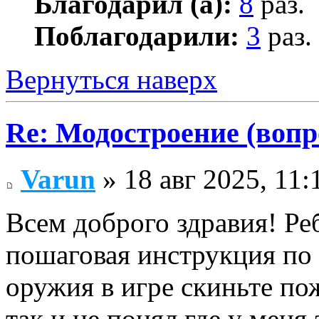
Благодарил (а):
8
раз.
Поблагодарили:
3
раз.
Вернуться наверх
Re: Модостроение (вопр
Varun
» 18 авг 2025, 11:
Всем доброго здравия! Реб
пошаговая инструкция по
оружия в игре скиньте по
так и не понял где у меня