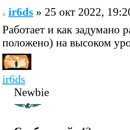
ir6ds
» 25 окт 2022, 19:2
Работает и как задумано р
положено) на высоком уро
ir6ds
Newbie