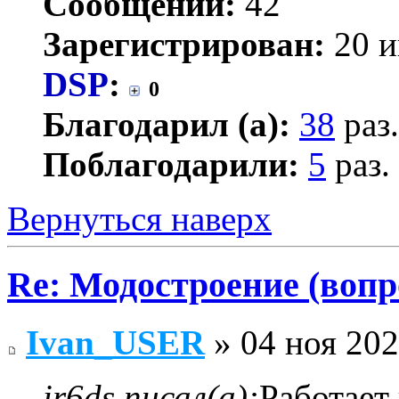
Сообщений:
42
Зарегистрирован:
20 и
DSP
:
0
Благодарил (а):
38
раз.
Поблагодарили:
5
раз.
Вернуться наверх
Re: Модостроение (вопр
Ivan_USER
» 04 ноя 202
ir6ds писал(а):
Работает 