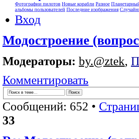
Фотографии пилотов
Новые корабли
Разное
Планетарный
альбомы пользователей
Последние изображения
Случайн
Вход
Модостроение (вопрос
Модераторы:
by.@ztek
,
П
Комментировать
Сообщений: 652 •
Страни
33