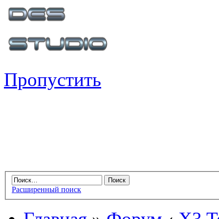
Пропустить
Расширенный поиск
Главная
»
Форум
‹
X3 Te