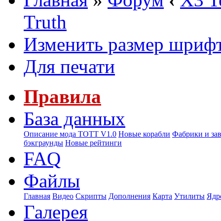
Truth
Изменить размер шриф
Для печати
Правила
База данных
Описание мода ТОТТ V1.0
Новые корабли
Фабрики и за
бэкграунды
Новые рейтинги
FAQ
Файлы
Главная
Видео
Скрипты
Дополнения
Карта
Утилиты
Ядр
Галерея