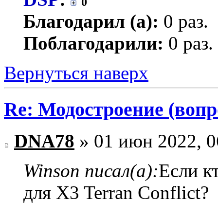
0
Благодарил (а):
0 раз.
Поблагодарили:
0 раз.
Вернуться наверх
Re: Модостроение (вопр
DNA78
» 01 июн 2022, 0
Winson писал(а):
Если кт
для X3 Terran Conflict?