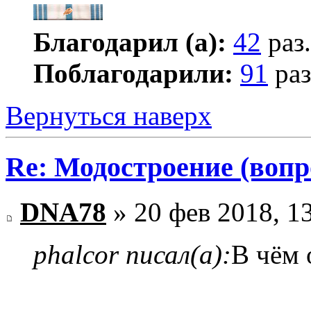
Благодарил (а):
42
раз.
Поблагодарили:
91
раз
Вернуться наверх
Re: Модостроение (вопр
DNA78
» 20 фев 2018, 1
phalcor писал(а):
В чём