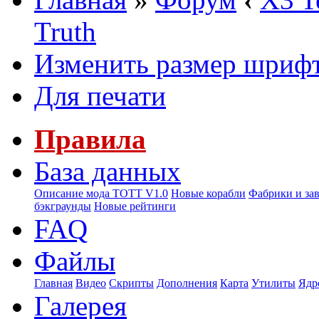
Truth
Изменить размер шриф
Для печати
Правила
База данных
Описание мода ТОТТ V1.0
Новые корабли
Фабрики и за
бэкграунды
Новые рейтинги
FAQ
Файлы
Главная
Видео
Скрипты
Дополнения
Карта
Утилиты
Ядр
Галерея