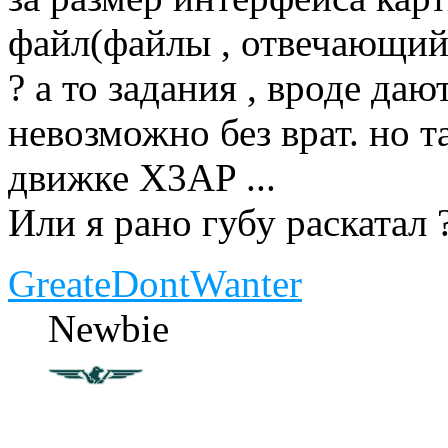
файл(файлы , отвечающий(и
? а то задания , вроде даю
невозможно без врат. но т
движке X3AP ...
Или я рано губу раскатал ? 
GreateDontWanter
Newbie