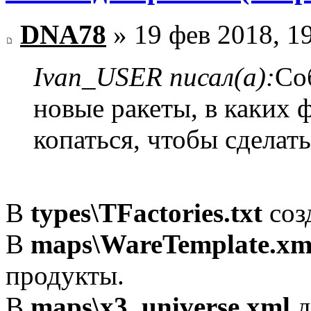
DNA78
» 19 фев 2018, 1
Ivan_USER писал(а):
Со
новые ракеты, в каких 
копаться, чтобы сделат
В
types\TFactories.txt
соз
В
maps\WareTemplate.xm
продукты.
В
maps\x3_universe.xml
д