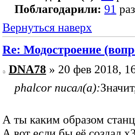
Поблагодарили:
91
раз
Вернуться наверх
Re: Модостроение (вопр
DNA78
» 20 фев 2018, 1
phalcor писал(а):
Значит,
А ты каким образом стан
А вот если бы её создал x3