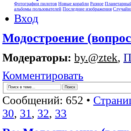
Фотографии пилотов
Новые корабли
Разное
Планетарный
альбомы пользователей
Последние изображения
Случайн
Вход
Модостроение (вопрос
Модераторы:
by.@ztek
,
П
Комментировать
Сообщений: 652 •
Страни
30
,
31
,
32
,
33