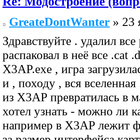
Re: Модостроение (вопр
GreateDontWanter
» 23 
Здравствуйте . удалил все
распаковал в неё все .cat 
X3AP.exe , игра загрузилас
и , походу , вся вселенная
из X3AP превратилась в ма
хотел узнать - можно ли ка
например в X3AP лежит ф
за размер интерфейса карт