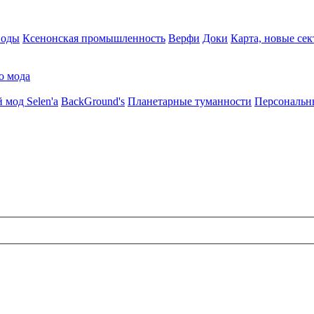
воды
Ксенонская промышленность
Верфи
Доки
Карта, новые сек
о мода
 мод Selen'a
BackGround's
Планетарные туманности
Персональн