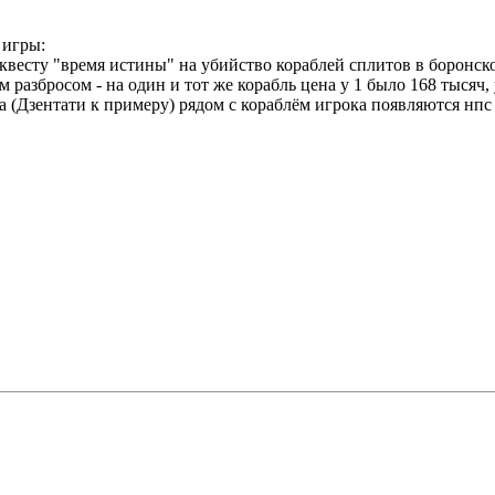
 игры:
 квесту "время истины" на убийство кораблей сплитов в боронск
разбросом - на один и тот же корабль цена у 1 было 168 тысяч,
ла (Дзентати к примеру) рядом с кораблём игрока появляются нпс 