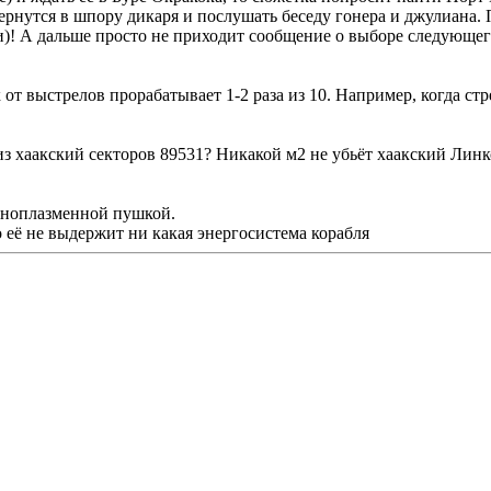
вернутся в шпору дикаря и послушать беседу гонера и джулиана.
и)! А дальше просто не приходит сообщение о выборе следующег
к от выстрелов прорабатывает 1-2 раза из 10. Например, когда ст
 хаакский секторов 89531? Никакой м2 не убьёт хаакский Линкор
Ионоплазменной пушкой.
 её не выдержит ни какая энергосистема корабля