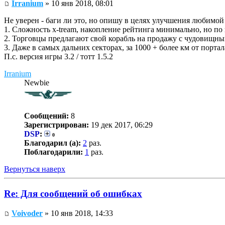
Irranium
» 10 янв 2018, 08:01
Не уверен - баги ли это, но опишу в целях улучшения любимой
1. Сложность x-tream, накопление рейтинга минимально, но по
2. Торговцы предлагают свой корабль на продажу с чудовищным 
3. Даже в самых дальних секторах, за 1000 + более км от порта
П.с. версия игры 3.2 / тотт 1.5.2
Irranium
Newbie
Сообщений:
8
Зарегистрирован:
19 дек 2017, 06:29
DSP
:
0
Благодарил (а):
2
раз.
Поблагодарили:
1
раз.
Вернуться наверх
Re: Для сообщений об ошибках
Voivoder
» 10 янв 2018, 14:33