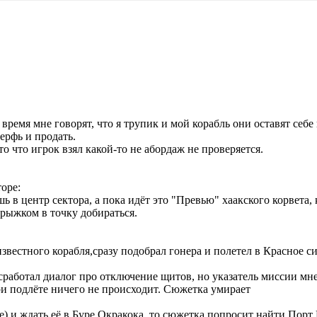
о время мне говорят, что я трупик и мой корабль они оставят себе
ерфь и продать.
о что игрок взял какой-то не абордаж не проверяется.
оре:
 в центр сектора, а пока идёт это "Превью" хаакского корвета,
рыжком в точку добираться.
звестного корабля,сразу подобрал гонера и полетел в Красное с
 сработал диалог про отключение щитов, но указатель миссии мн
и подлёте ничего не происходит. Сюжетка умирает
) и ждать её в Буре Окракока, то сюжетка попросит найти Порт В