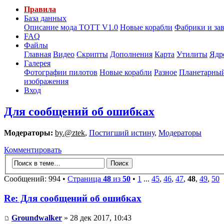
Правила
База данных
Описание мода ТОТТ V1.0
Новые корабли
Фабрики и за
FAQ
Файлы
Главная
Видео
Скрипты
Дополнения
Карта
Утилиты
Ядр
Галерея
Фотографии пилотов
Новые корабли
Разное
Планетарный
изображения
Вход
Для сообщений об ошибках
Модераторы:
by.@ztek
,
Постигший истину
,
Модераторы
Комментировать
Сообщений: 994 •
Страница
48
из
50
•
1
...
45
,
46
,
47
,
48
,
49
,
50
Re: Для сообщений об ошибках
Groundwalker
» 28 дек 2017, 10:43