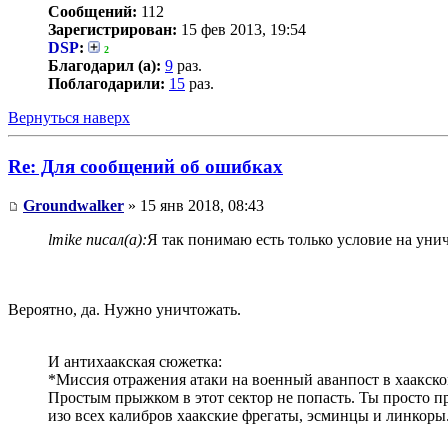
Сообщений:
112
Зарегистрирован:
15 фев 2013, 19:54
DSP
:
2
Благодарил (а):
9
раз.
Поблагодарили:
15
раз.
Вернуться наверх
Re: Для сообщений об ошибках
Groundwalker
» 15 янв 2018, 08:43
lmike писал(а):
Я так понимаю есть только условие на унич
Вероятно, да. Нужно уничтожать.
И антихаакская сюжетка:
*Миссия отражения атаки на военный аванпост в хаакско
Простым прыжком в этот сектор не попасть. Ты просто пр
изо всех калибров хаакские фрегаты, эсминцы и линкоры