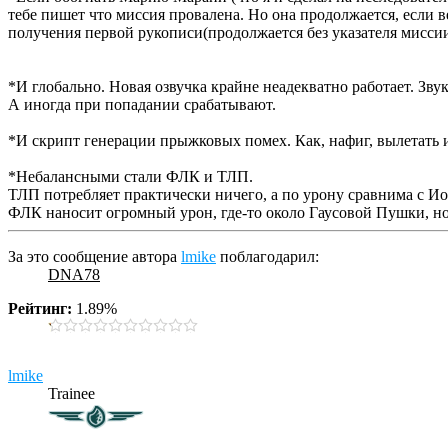
тебе пишет что миссия провалена. Но она продолжается, если 
получения первой рукописи(продолжается без указателя мисси
*И глобально. Новая озвучка крайне неадекватно работает. Зву
А иногда при попадании срабатывают.
*И скрипт генерации прыжковых помех. Как, нафиг, вылетать из
*Небалансными стали ФЛК и ТЛП.
ТЛП потребляет практически ничего, а по урону сравнима с 
ФЛК наносит огромный урон, где-то около Гаусовой Пушки, но
За это сообщение автора
lmike
поблагодарил:
DNA78
Рейтинг:
1.89%
lmike
Trainee