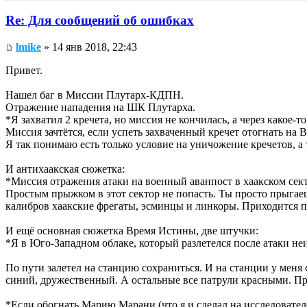
Re: Для сообщений об ошибках
lmike
» 14 янв 2018, 22:43
Привет.
Нашел баг в Миссии Плутарх-КДПН.
Отражение нападения на ШК Плутарха.
*Я захватил 2 кречета, но миссия не кончилась, а через какое-т
Миссия зачтётся, если успеть захваченный кречет отогнать на В
Я так понимаю есть только условие на уничожение кречетов, а т
И антихаакская сюжетка:
*Миссия отражения атаки на военный аванпост в хаакском сект
Простым прыжком в этот сектор не попасть. Ты просто прыгаешь
калибров хаакские фрегаты, эсминцы и линкоры. Приходится п
И ещё основная сюжетка Время Истины, две штучки:
*Я в Юго-Западном облаке, который разлетелся после атаки неи
По пути залетел на станцию сохраниться. И на станции у меня
синий, дружественный. А остальные все патрули красными. Пр
*Если обогнать Марию Марани (что я и сделал на исследователе