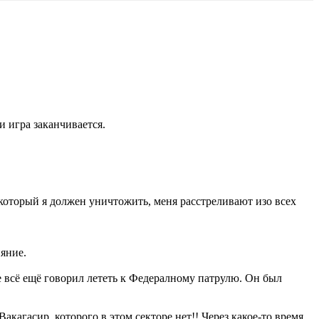
 и игра заканчивается.
 который я должен уничтожить, меня расстреливают изо всех
ияние.
е всё ещё говорил лететь к Федералному патрулю. Он был
акагасир, которого в этом секторе нет!! Через какое-то время