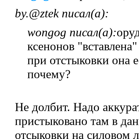
by.@ztek писал(а):
wongog писал(а):
ору
ксенонов "вставлена"
при отстыковки она е
почему?
Не долбит. Надо аккура
пристыковано там в да
отсыковки на силовом л