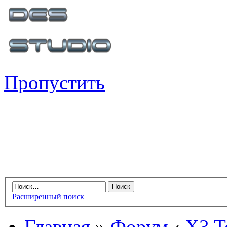
Пропустить
Расширенный поиск
Главная
»
Форум
‹
X3 Te