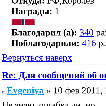
Откуда:
РФ,Королёв
Награды:
1
Благодарил (а):
340
ра
Поблагодарили:
416
ра
Вернуться наверх
Re: Для сообщений об 
Evgeniya
» 10 фев 2011, 
Не знаю, ошибка ли, но...