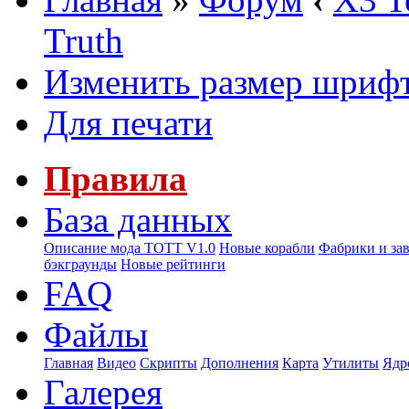
Truth
Изменить размер шриф
Для печати
Правила
База данных
Описание мода ТОТТ V1.0
Новые корабли
Фабрики и за
бэкграунды
Новые рейтинги
FAQ
Файлы
Главная
Видео
Скрипты
Дополнения
Карта
Утилиты
Ядр
Галерея