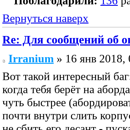
Поблагодарили:
136
ра
Вернуться наверх
Re: Для сообщений об 
Irranium
» 16 янв 2018, 
Вот такой интересный баг
когда тебя берёт на аборд
чуть быстрее (абордироват
почти внутри слить корпу
не сбить его десант - пус