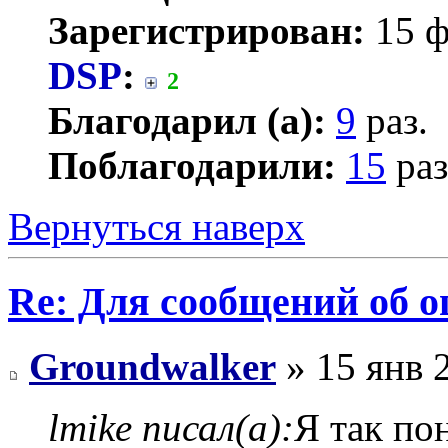
Зарегистрирован:
15 ф
DSP
:
2
Благодарил (а):
9
раз.
Поблагодарили:
15
раз
Вернуться наверх
Re: Для сообщений об 
Groundwalker
» 15 янв 
lmike писал(а):
Я так по