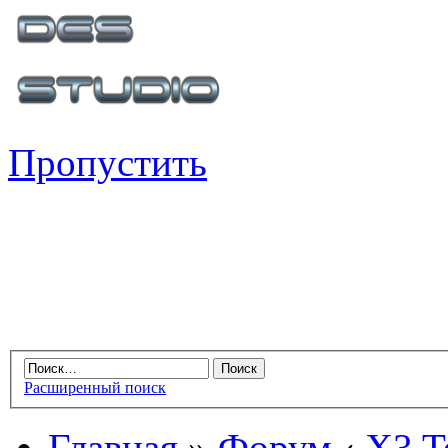
Пропустить
Расширенный поиск
Главная
»
Форум
‹
X3 Te