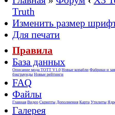
Truth
Изменить размер шриф
Для печати
Правила
База данных
Описание мода ТОТТ V1.0
Новые корабли
Фабрики и за
бэкграунды
Новые рейтинги
FAQ
Файлы
Главная
Видео
Скрипты
Дополнения
Карта
Утилиты
Ядр
Галерея