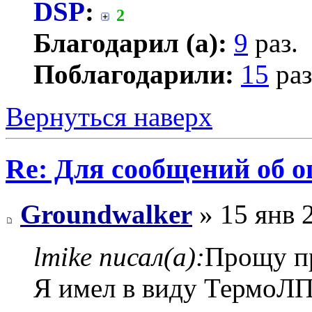
DSP
:
2
Благодарил (а):
9
раз.
Поблагодарили:
15
раз
Вернуться наверх
Re: Для сообщений об 
Groundwalker
» 15 янв 
lmike писал(а):
Прощу п
Я имел в виду ТермоЛП