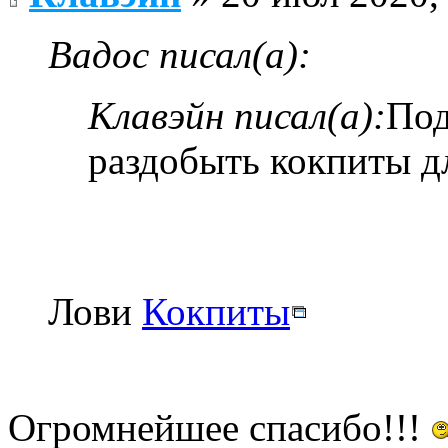
Вадос писал(а):
Клавэйн писал(а):
Под
раздобыть кокпиты дл
Лови
Кокпиты
Огромнейшее спасибо!!!