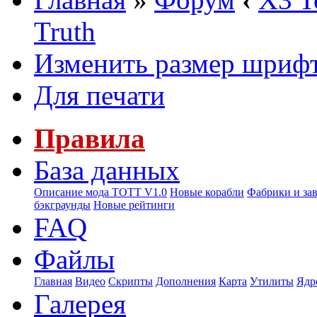
Truth
Изменить размер шриф
Для печати
Правила
База данных
Описание мода ТОТТ V1.0
Новые корабли
Фабрики и за
бэкграунды
Новые рейтинги
FAQ
Файлы
Главная
Видео
Скрипты
Дополнения
Карта
Утилиты
Ядр
Галерея