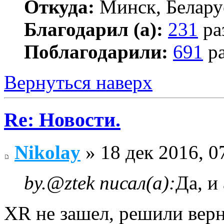
Откуда:
Минск, Белару
Благодарил (а):
231
ра
Поблагодарили:
691
ра
Вернуться наверх
Re: Новости.
Nikolay
» 18 дек 2016, 0
by.@ztek писал(а):
Да, и
XR не зашел, решили верн