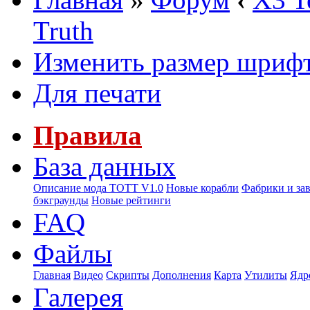
Truth
Изменить размер шриф
Для печати
Правила
База данных
Описание мода ТОТТ V1.0
Новые корабли
Фабрики и за
бэкграунды
Новые рейтинги
FAQ
Файлы
Главная
Видео
Скрипты
Дополнения
Карта
Утилиты
Ядр
Галерея