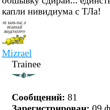
обшывку сдирай... единст
капли нивидиума с ТЛа!
Mizrael
Trainee
Сообщений:
81
Зарегистрирован:
09 ф