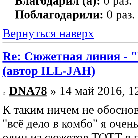
Благодарил (а):
0 раз.
Поблагодарили:
0 раз.
Вернуться наверх
Re: Сюжетная линия -
(автор ILL-JAH)
DNA78
» 14 май 2016, 1
К таким ничем не обоснов
"всё дело в комбо" я очен
один из сюжетов ТОТТ я п