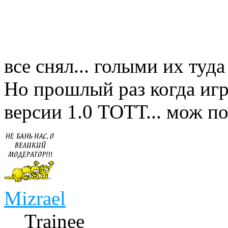
все снял... голыми их туд
Но прошлый раз когда игр
версии 1.0 ТОТТ... мож п
Mizrael
Trainee