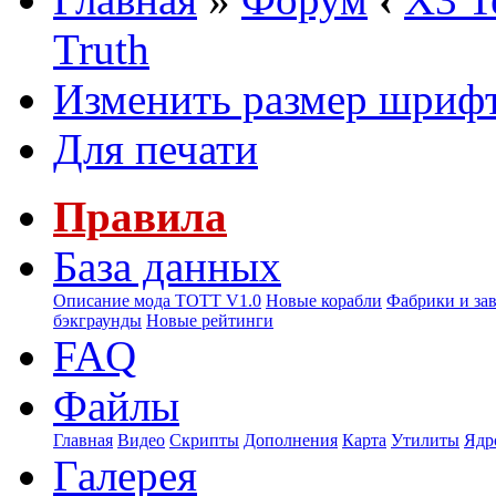
Truth
Изменить размер шриф
Для печати
Правила
База данных
Описание мода ТОТТ V1.0
Новые корабли
Фабрики и за
бэкграунды
Новые рейтинги
FAQ
Файлы
Главная
Видео
Скрипты
Дополнения
Карта
Утилиты
Ядр
Галерея