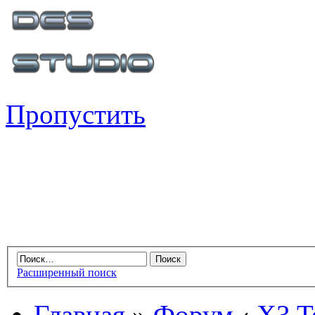
Пропустить
Расширенный поиск
Главная
»
Форум
‹
X3 Te