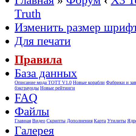
Truth
Изменить размер шриф
Для печати
Правила
База данных
Описание мода ТОТТ V1.0
Новые корабли
Фабрики и за
бэкграунды
Новые рейтинги
FAQ
Файлы
Главная
Видео
Скрипты
Дополнения
Карта
Утилиты
Ядр
Галерея