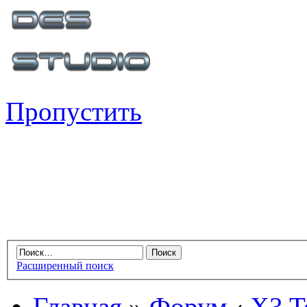
Пропустить
Расширенный поиск
Главная
»
Форум
‹
X3 Te