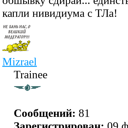
обшывку сдирай... единст
капли нивидиума с ТЛа!
Mizrael
Trainee
Сообщений:
81
Зарегистрирован:
09 ф