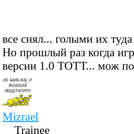
все снял... голыми их туд
Но прошлый раз когда игр
версии 1.0 ТОТТ... мож п
Mizrael
Trainee