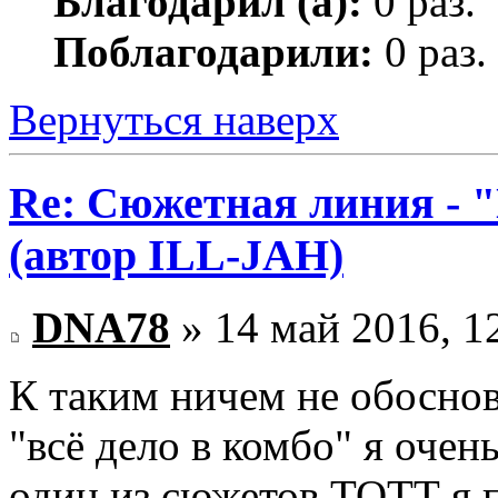
Благодарил (а):
0 раз.
Поблагодарили:
0 раз.
Вернуться наверх
Re: Сюжетная линия -
(автор ILL-JAH)
DNA78
» 14 май 2016, 1
К таким ничем не обоснов
"всё дело в комбо" я очен
один из сюжетов ТОТТ я п