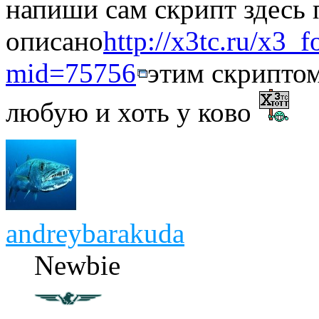
напиши сам скрипт здесь 
описано
http://x3tc.ru/x3_
mid=75756
этим скрипто
любую и хоть у ково
andreybarakuda
Newbie