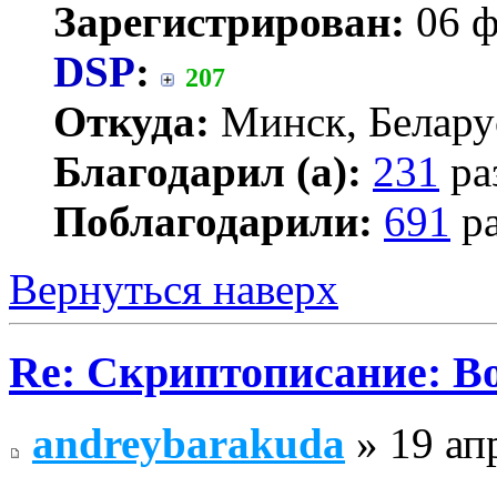
Зарегистрирован:
06 ф
DSP
:
207
Откуда:
Минск, Белару
Благодарил (а):
231
ра
Поблагодарили:
691
ра
Вернуться наверх
Re: Скриптописание: В
andreybarakuda
» 19 ап