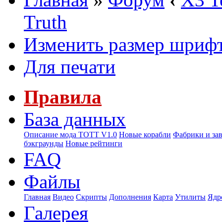
Truth
Изменить размер шриф
Для печати
Правила
База данных
Описание мода ТОТТ V1.0
Новые корабли
Фабрики и за
бэкграунды
Новые рейтинги
FAQ
Файлы
Главная
Видео
Скрипты
Дополнения
Карта
Утилиты
Ядр
Галерея