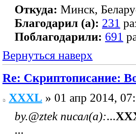
Откуда:
Минск, Белару
Благодарил (а):
231
ра
Поблагодарили:
691
ра
Вернуться наверх
Re: Скриптописание: В
XXXL
» 01 апр 2014, 07
by.@ztek писал(а):
...
XX
...