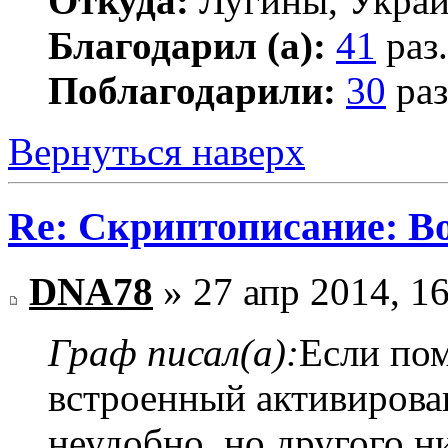
Откуда:
Лугины, Укра
Благодарил (а):
41
раз.
Поблагодарили:
30
раз
Вернуться наверх
Re: Скриптописание: В
DNA78
» 27 апр 2014, 1
Граф писал(а):
Если пом
встроенный активирова
неудобно, но другого н