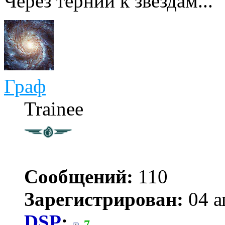
Через тернии к звездам...
Граф
Trainee
Сообщений:
110
Зарегистрирован:
04 а
DSP
:
7