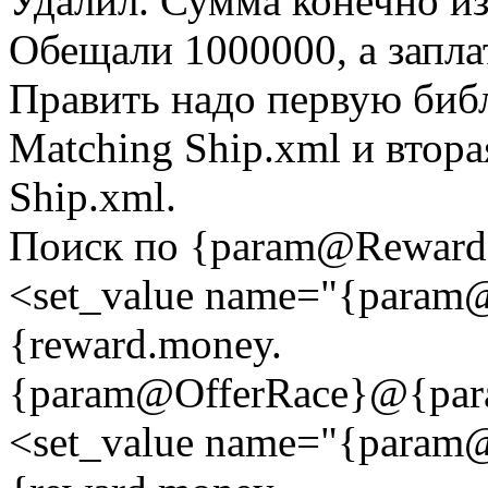
Удалил. Сумма конечно из
Обещали 1000000, а запл
Править надо первую библ
Matching Ship.xml и втора
Ship.xml.
Поиск по {param@RewardC
<set_value name="{param
{reward.money.
{param@OfferRace}@{par
<set_value name="{param