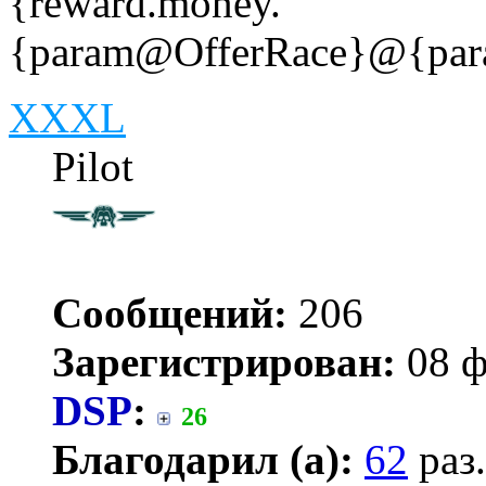
{reward.money.
{param@OfferRace}@{par
XXXL
Pilot
Сообщений:
206
Зарегистрирован:
08 ф
DSP
:
26
Благодарил (а):
62
раз.