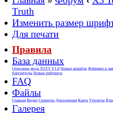
Truth
Изменить размер шриф
Для печати
Правила
База данных
Описание мода ТОТТ V1.0
Новые корабли
Фабрики и за
бэкграунды
Новые рейтинги
FAQ
Файлы
Главная
Видео
Скрипты
Дополнения
Карта
Утилиты
Ядр
Галерея