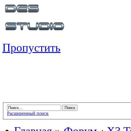
Пропустить
Расширенный поиск
Главная
»
Форум
‹
X3 Te