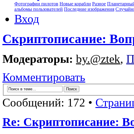
Фотографии пилотов
Новые корабли
Разное
Планетарный
альбомы пользователей
Последние изображения
Случайн
Вход
Скриптописание: Воп
Модераторы:
by.@ztek
,
П
Комментировать
Сообщений: 172 •
Страни
Re: Скриптописание: В