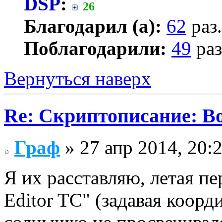
DSP
:
26
Благодарил (а):
62
раз.
Поблагодарили:
49
раз
Вернуться наверх
Re: Скриптописание: В
Граф
» 27 апр 2014, 20:
Я их расставляю, летая пе
Editor TC" (задавая коор