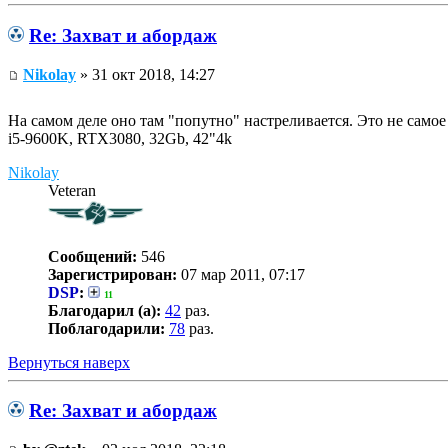
Re: Захват и абордаж
Nikolay
» 31 окт 2018, 14:27
На самом деле оно там "попутно" настреливается. Это не само
i5-9600K, RTX3080, 32Gb, 42"4k
Nikolay
Veteran
Сообщений:
546
Зарегистрирован:
07 мар 2011, 07:17
DSP
:
11
Благодарил (а):
42
раз.
Поблагодарили:
78
раз.
Вернуться наверх
Re: Захват и абордаж