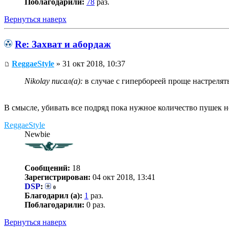
Поблагодарили:
78
раз.
Вернуться наверх
Re: Захват и абордаж
ReggaeStyle
» 31 окт 2018, 10:37
Nikolay писал(а):
в случае с гипербореей проще настрелят
В смысле, убивать все подряд пока нужное количество пушек 
ReggaeStyle
Newbie
Сообщений:
18
Зарегистрирован:
04 окт 2018, 13:41
DSP
:
0
Благодарил (а):
1
раз.
Поблагодарили:
0 раз.
Вернуться наверх