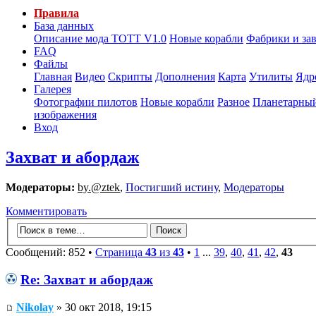
Правила
База данных
Описание мода ТОТТ V1.0
Новые корабли
Фабрики и за
FAQ
Файлы
Главная
Видео
Скрипты
Дополнения
Карта
Утилиты
Ядр
Галерея
Фотографии пилотов
Новые корабли
Разное
Планетарный
изображения
Вход
Захват и абордаж
Модераторы:
by.@ztek
,
Постигший истину
,
Модераторы
Комментировать
Сообщений: 852 •
Страница
43
из
43
•
1
...
39
,
40
,
41
,
42
,
43
Re: Захват и абордаж
Nikolay
» 30 окт 2018, 19:15