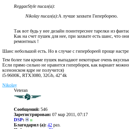
ReggaeStyle писал(а):
Nikolay писал(а):
А лучше захвати Гиперборею.
Так вот будь у нее дизайн поинтереснее тарелки из фантас
Как на счет пушек для нее, при захвате есть шанс, что он
ремонтных !
Шанс небольшой есть. Но в случае с гипербореей проще настрел
Тем более там кроме пушек выпадают некоторые очень вкусн
Если прямо сильно не нравится гиперборея, как вариант можно 
ксенонском ядре не получится)
i5-9600K, RTX3080, 32Gb, 42"4k
Nikolay
Veteran
Сообщений:
546
Зарегистрирован:
07 мар 2011, 07:17
DSP
:
11
Благодарил (а):
42
раз.