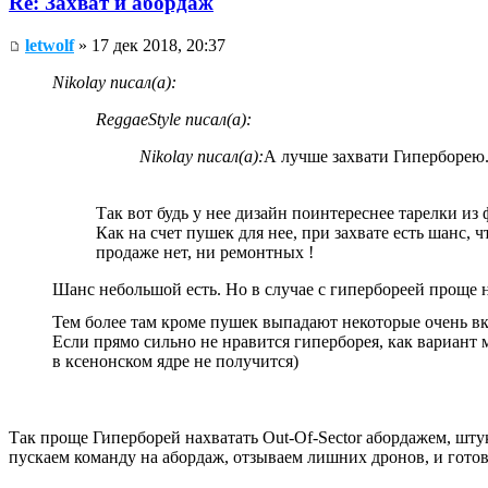
Re: Захват и абордаж
letwolf
» 17 дек 2018, 20:37
Nikolay писал(а):
ReggaeStyle писал(а):
Nikolay писал(а):
А лучше захвати Гиперборею
Так вот будь у нее дизайн поинтереснее тарелки из 
Как на счет пушек для нее, при захвате есть шанс, 
продаже нет, ни ремонтных !
Шанс небольшой есть. Но в случае с гипербореей проще на
Тем более там кроме пушек выпадают некоторые очень 
Если прямо сильно не нравится гиперборея, как вариант 
в ксенонском ядре не получится)
Так проще Гиперборей нахватать Out-Of-Sector абордажем, шту
пускаем команду на абордаж, отзываем лишних дронов, и готово