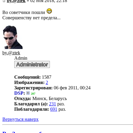
by.@ztek
» 02 ноя 2018, 22:18
Во советчики пошли
Совершенству нет предела...
by.@ztek
Admin
Сообщений:
1587
Изображения:
2
Зарегистрирован:
06 фев 2011, 00:24
DSP
:
207
Откуда:
Минск, Беларусь
Благодарил (а):
231
раз.
Поблагодарили:
691
раз.
Вернуться наверх