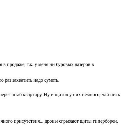
я в продаже, т.к. у меня ни буровых лазеров в
о раз захватить надо суметь.
через штаб квартиру. Ну и щитов у них немного, чай пить
личного присутствия... дроны сгрызают щиты гипербореи,