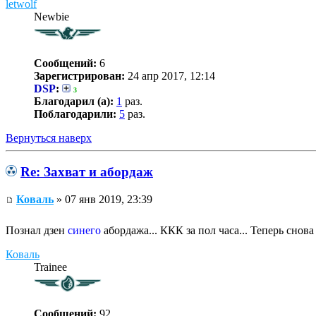
letwolf
Newbie
Сообщений:
6
Зарегистрирован:
24 апр 2017, 12:14
DSP
:
3
Благодарил (а):
1
раз.
Поблагодарили:
5
раз.
Вернуться наверх
Re: Захват и абордаж
Коваль
» 07 янв 2019, 23:39
Познал дзен
синего
абордажа... ККК за пол часа... Теперь снов
Коваль
Trainee
Сообщений:
92