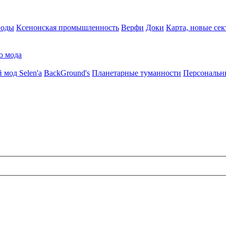
воды
Ксенонская промышленность
Верфи
Доки
Карта, новые сек
о мода
 мод Selen'a
BackGround's
Планетарные туманности
Персональн