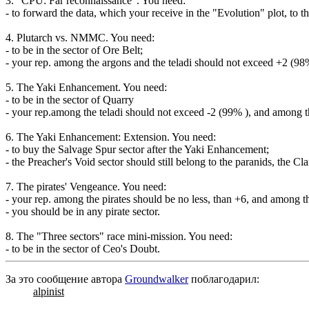
3. "CPU: Far reconnaissance". You need:
- to forward the data, which your receive in the "Evolution" plot, to t
4. Plutarch vs. NMMC. You need:
- to be in the sector of Ore Belt;
- your rep. among the argons and the teladi should not exceed +2 (98
5. The Yaki Enhancement. You need:
- to be in the sector of Quarry
- your rep.among the teladi should not exceed -2 (99% ), and among t
6. The Yaki Enhancement: Extension. You need:
- to buy the Salvage Spur sector after the Yaki Enhancement;
- the Preacher's Void sector should still belong to the paranids, the Cla
7. The pirates' Vengeance. You need:
- your rep. among the pirates should be no less, than +6, and among t
- you should be in any pirate sector.
8. The "Three sectors" race mini-mission. You need:
- to be in the sector of Ceo's Doubt.
За это сообщение автора
Groundwalker
поблагодарил:
alpinist