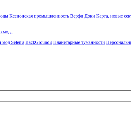
воды
Ксенонская промышленность
Верфи
Доки
Карта, новые сек
о мода
 мод Selen'a
BackGround's
Планетарные туманности
Персональн