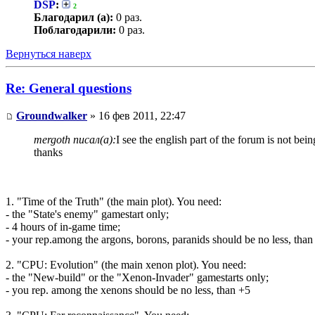
DSP
:
2
Благодарил (а):
0 раз.
Поблагодарили:
0 раз.
Вернуться наверх
Re: General questions
Groundwalker
» 16 фев 2011, 22:47
mergoth писал(а):
I see the english part of the forum is not bei
thanks
1. "Time of the Truth" (the main plot). You need:
- the "State's enemy" gamestart only;
- 4 hours of in-game time;
- your rep.among the argons, borons, paranids should be no less, than
2. "CPU: Evolution" (the main xenon plot). You need:
- the "New-build" or the "Xenon-Invader" gamestarts only;
- you rep. among the xenons should be no less, than +5