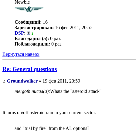
Newbie
Сообщений:
16
Зарегистрирован:
16 фев 2011, 20:52
DSP
:
2
Благодарил (а):
0 раз.
Поблагодарили:
0 раз.
Вернуться наверх
Re: General questions
Groundwalker
» 19 фев 2011, 20:59
mergoth писал(а):
Whats the ''asteroid attack''
It turns on/off asteroid rain in your current sector.
and ''trial by fire'' from the AL options?