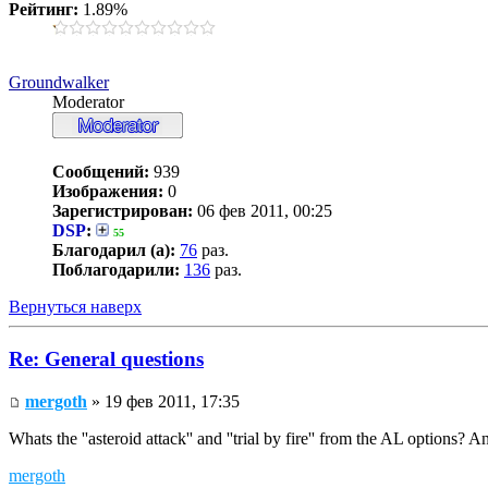
Рейтинг:
1.89%
Groundwalker
Moderator
Сообщений:
939
Изображения:
0
Зарегистрирован:
06 фев 2011, 00:25
DSP
:
55
Благодарил (а):
76
раз.
Поблагодарили:
136
раз.
Вернуться наверх
Re: General questions
mergoth
» 19 фев 2011, 17:35
Whats the ''asteroid attack'' and ''trial by fire'' from the AL options
mergoth