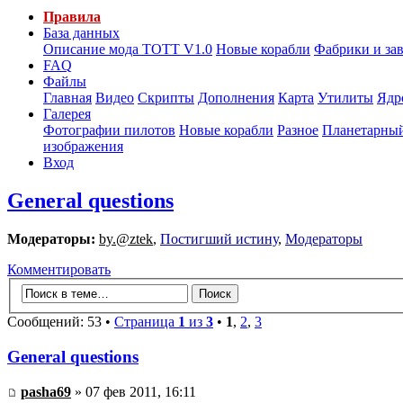
Правила
База данных
Описание мода ТОТТ V1.0
Новые корабли
Фабрики и за
FAQ
Файлы
Главная
Видео
Скрипты
Дополнения
Карта
Утилиты
Ядр
Галерея
Фотографии пилотов
Новые корабли
Разное
Планетарный
изображения
Вход
General questions
Модераторы:
by.@ztek
,
Постигший истину
,
Модераторы
Комментировать
Сообщений: 53 •
Страница
1
из
3
•
1
,
2
,
3
General questions
pasha69
» 07 фев 2011, 16:11