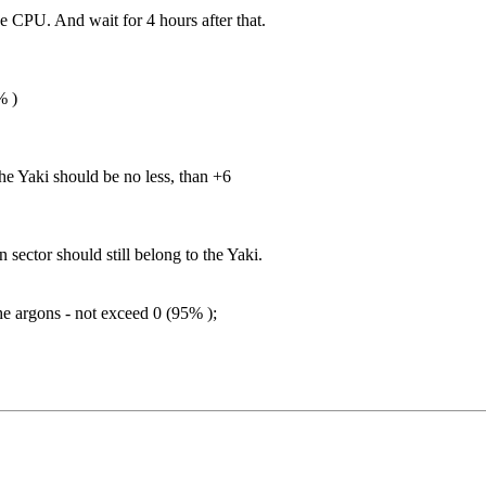
he CPU. And wait for 4 hours after that.
% )
he Yaki should be no less, than +6
n sector should still belong to the Yaki.
he argons - not exceed 0 (95% );