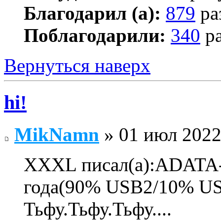
Благодарил (а):
879
ра
Поблагодарили:
340
ра
Вернуться наверх
hi!
MikNamn
» 01 июл 2022
XXXL писал(а):ADATA-
года(90% USB2/10% US
Тьфу.Тьфу.Тьфу....