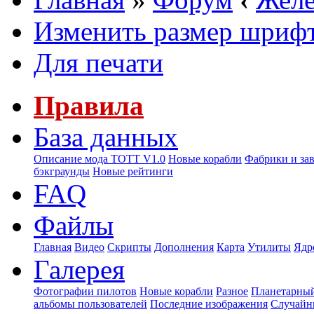
Изменить размер шриф
Для печати
Правила
База данных
Описание мода ТОТТ V1.0
Новые корабли
Фабрики и за
бэкграунды
Новые рейтинги
FAQ
Файлы
Главная
Видео
Скрипты
Дополнения
Карта
Утилиты
Ядр
Галерея
Фотографии пилотов
Новые корабли
Разное
Планетарный
альбомы пользователей
Последние изображения
Случайн