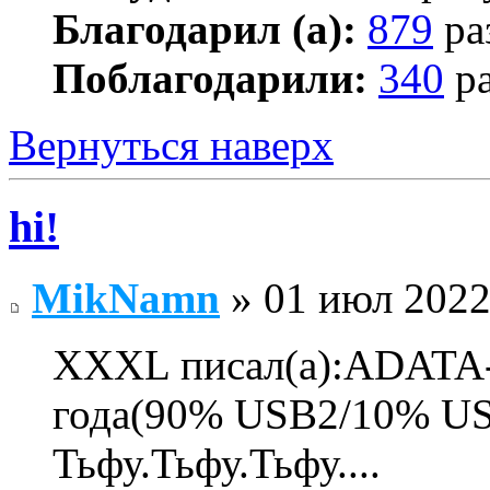
Благодарил (а):
879
ра
Поблагодарили:
340
ра
Вернуться наверх
hi!
MikNamn
» 01 июл 2022
XXXL писал(а):ADATA-
года(90% USB2/10% US
Тьфу.Тьфу.Тьфу....