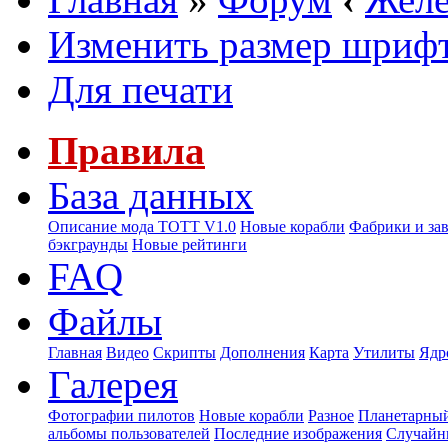
Изменить размер шриф
Для печати
Правила
База данных
Описание мода ТОТТ V1.0
Новые корабли
Фабрики и за
бэкграунды
Новые рейтинги
FAQ
Файлы
Главная
Видео
Скрипты
Дополнения
Карта
Утилиты
Ядр
Галерея
Фотографии пилотов
Новые корабли
Разное
Планетарный
альбомы пользователей
Последние изображения
Случайн