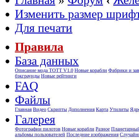
Изменить размер шриф
Для печати
Правила
База данных
Описание мода ТОТТ V1.0
Новые корабли
Фабрики и за
бэкграунды
Новые рейтинги
FAQ
Файлы
Главная
Видео
Скрипты
Дополнения
Карта
Утилиты
Ядр
Галерея
Фотографии пилотов
Новые корабли
Разное
Планетарный
альбомы пользователей
Последние изображения
Случайн