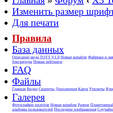
Изменить размер шриф
Для печати
Правила
База данных
Описание мода ТОТТ V1.0
Новые корабли
Фабрики и за
бэкграунды
Новые рейтинги
FAQ
Файлы
Главная
Видео
Скрипты
Дополнения
Карта
Утилиты
Ядр
Галерея
Фотографии пилотов
Новые корабли
Разное
Планетарный
альбомы пользователей
Последние изображения
Случайн