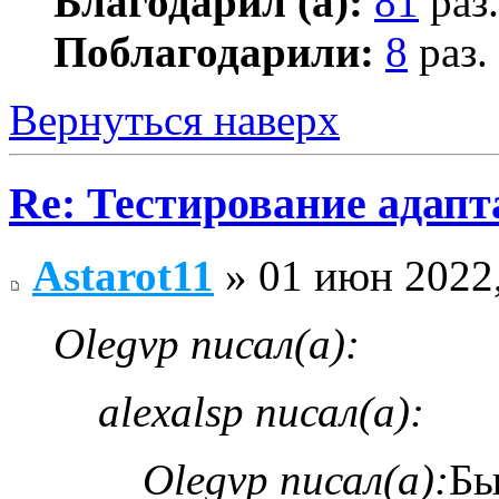
Благодарил (а):
81
раз.
Поблагодарили:
8
раз.
Вернуться наверх
Re: Тестирование адап
Astarot11
» 01 июн 2022,
Olegvp писал(а):
alexalsp писал(а):
Olegvp писал(а):
Бы