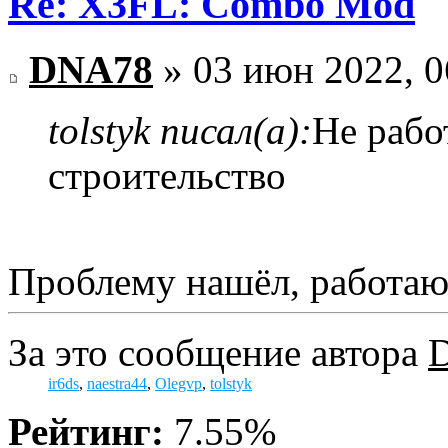
Re: X3FL: Combo Mod
DNA78
» 03 июн 2022, 0
tolstyk писал(а):
Не рабо
строительство
Проблему нашёл, работаю
За это сообщение автора
ir6ds
,
naestra44
,
Olegvp
,
tolstyk
Рейтинг:
7.55%