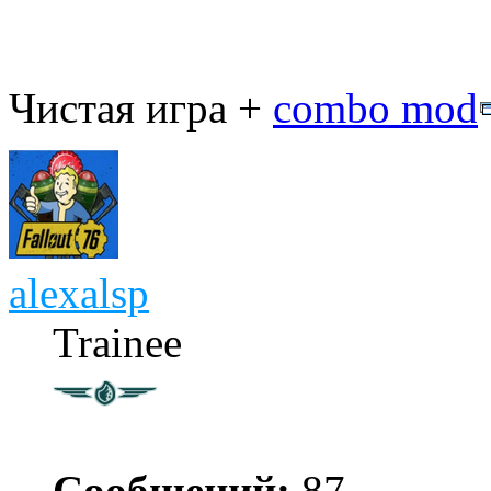
Чистая игра +
combo mod
alexalsp
Trainee
Сообщений:
87