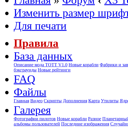
Изменить размер шриф
Для печати
Правила
База данных
Описание мода ТОТТ V1.0
Новые корабли
Фабрики и за
бэкграунды
Новые рейтинги
FAQ
Файлы
Главная
Видео
Скрипты
Дополнения
Карта
Утилиты
Ядр
Галерея
Фотографии пилотов
Новые корабли
Разное
Планетарный
альбомы пользователей
Последние изображения
Случайн