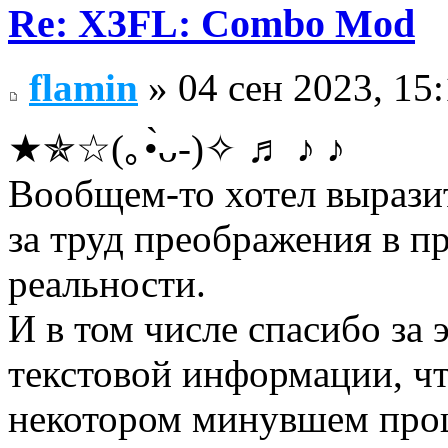
Re: X3FL: Combo Mod
flamin
» 04 сен 2023, 15
★✯☆(｡•̀ᴗ-)✧ ♬ ♪ ♪
Вообщем-то хотел выра
за труд преображения в п
реальности.
И в том числе спасибо за
текстовой информации, чт
некотором минувшем прош