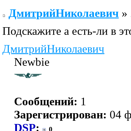
ДмитрийНиколаевич
» 
Подскажите а есть-ли в э
ДмитрийНиколаевич
Newbie
Сообщений:
1
Зарегистрирован:
04 ф
DSP
:
0