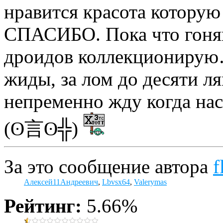
нравится красота которую
СПАСИБО. Пока что гоняю
дроидов коллекционирую
жиды, за лом до десяти ля
непременно жду когда н
(ʘ言ʘ╬)
За это сообщение автора
f
Алексей11Андреевич
,
Lbvsx64
,
Valerymas
Рейтинг:
5.66%